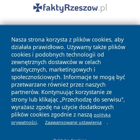
Nasza strona korzysta z plików cookies, aby
działała prawidłowo. Używamy także plików
cookies i podobnych technologii od
zewnętrznych dostawców w celach
Copyright © 2026 zyrardowski24.pl Wszystkie prawa
analitycznych, marketingowych i
zastrzeżone.
społecznościowych. Informacje te mogą być
przetwarzane również przez naszych
partnerów. Kontynuując korzystanie ze
Polityka
Polityka
News
Autorzy
strony lub klikając „Przechodzę do serwisu",
Prywatności
Cookies
wyrażasz zgodę na użycie dodatkowych
plików cookies zgodnie z naszą
polityką
.
.
prywatności
Zaawansowane ustawienia