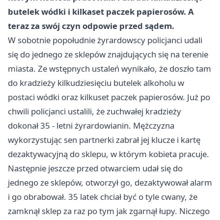
butelek wódki i kilkaset paczek papierosów. A
teraz za swój czyn odpowie przed sądem.
W sobotnie popołudnie żyrardowscy policjanci udali
się do jednego ze sklepów znajdujących się na terenie
miasta. Ze wstępnych ustaleń wynikało, że doszło tam
do kradzieży kilkudziesięciu butelek alkoholu w
postaci wódki oraz kilkuset paczek papierosów. Już po
chwili policjanci ustalili, że zuchwałej kradzieży
dokonał 35 - letni żyrardowianin. Mężczyzna
wykorzystując sen partnerki zabrał jej klucze i kartę
dezaktywacyjną do sklepu, w którym kobieta pracuje.
Następnie jeszcze przed otwarciem udał się do
jednego ze sklepów, otworzył go, dezaktywował alarm
i go obrabował. 35 latek chciał być o tyle cwany, że
zamknął sklep za raz po tym jak zgarnął łupy. Niczego