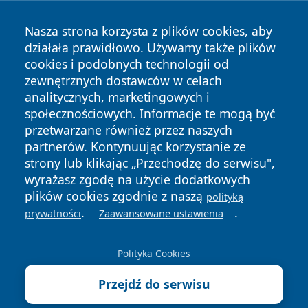
Nasza strona korzysta z plików cookies, aby
działała prawidłowo. Używamy także plików
cookies i podobnych technologii od
zewnętrznych dostawców w celach
analitycznych, marketingowych i
społecznościowych. Informacje te mogą być
przetwarzane również przez naszych
partnerów. Kontynuując korzystanie ze
Copyright © 2026 zyrardowski24.pl Wszystkie prawa
zastrzeżone.
strony lub klikając „Przechodzę do serwisu",
wyrażasz zgodę na użycie dodatkowych
plików cookies zgodnie z naszą
polityką
Polityka
Polityka
.
.
prywatności
Zaawansowane ustawienia
News
Autorzy
Prywatności
Cookies
Polityka Cookies
Przejdź do serwisu