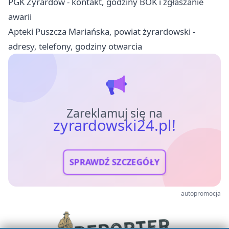
PGK Żyrardów - kontakt, godziny BOK i zgłaszanie
awarii
Apteki Puszcza Mariańska, powiat żyrardowski -
adresy, telefony, godziny otwarcia
Zareklamuj się na
zyrardowski24.pl!
SPRAWDŹ SZCZEGÓŁY
autopromocja