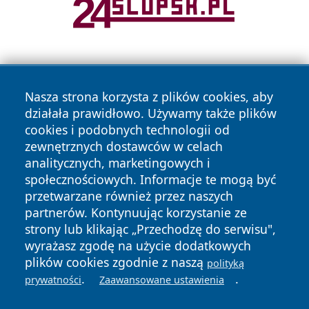
Nasza strona korzysta z plików cookies, aby
działała prawidłowo. Używamy także plików
cookies i podobnych technologii od
zewnętrznych dostawców w celach
Copyright © 2026 zyrardowski24.pl Wszystkie prawa
analitycznych, marketingowych i
zastrzeżone.
społecznościowych. Informacje te mogą być
przetwarzane również przez naszych
partnerów. Kontynuując korzystanie ze
Polityka
Polityka
News
Autorzy
strony lub klikając „Przechodzę do serwisu",
Prywatności
Cookies
wyrażasz zgodę na użycie dodatkowych
plików cookies zgodnie z naszą
polityką
.
.
prywatności
Zaawansowane ustawienia