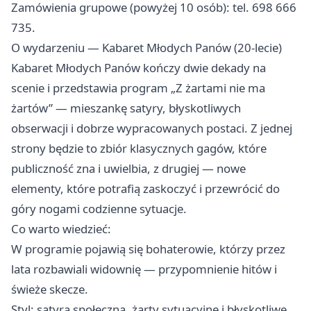
Zamówienia grupowe (powyżej 10 osób): tel. 698 666
735.
O wydarzeniu — Kabaret Młodych Panów (20-lecie)
Kabaret Młodych Panów kończy dwie dekady na
scenie i przedstawia program „Z żartami nie ma
żartów” — mieszankę satyry, błyskotliwych
obserwacji i dobrze wypracowanych postaci. Z jednej
strony będzie to zbiór klasycznych gagów, które
publiczność zna i uwielbia, z drugiej — nowe
elementy, które potrafią zaskoczyć i przewrócić do
góry nogami codzienne sytuacje.
Co warto wiedzieć:
W programie pojawią się bohaterowie, którzy przez
lata rozbawiali widownię — przypomnienie hitów i
świeże skecze.
Styl: satyra społeczna, żarty sytuacyjne i błyskotliwe