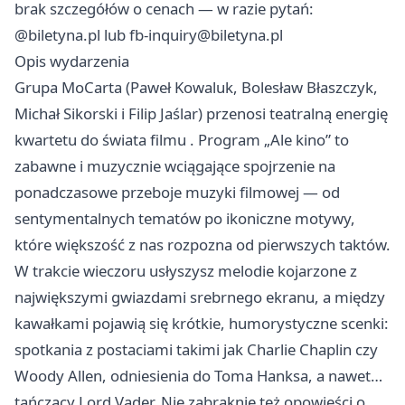
brak szczegółów o cenach — w razie pytań:
@biletyna.pl lub
fb-inquiry@biletyna.pl
Opis wydarzenia
Grupa MoCarta (Paweł Kowaluk, Bolesław Błaszczyk,
Michał Sikorski i Filip Jaślar) przenosi teatralną energię
kwartetu do świata filmu . Program „Ale kino” to
zabawne i muzycznie wciągające spojrzenie na
ponadczasowe przeboje muzyki filmowej — od
sentymentalnych tematów po ikoniczne motywy,
które większość z nas rozpozna od pierwszych taktów.
W trakcie wieczoru usłyszysz melodie kojarzone z
największymi gwiazdami srebrnego ekranu, a między
kawałkami pojawią się krótkie, humorystyczne scenki:
spotkania z postaciami takimi jak Charlie Chaplin czy
Woody Allen, odniesienia do Toma Hanksa, a nawet…
tańczący Lord Vader. Nie zabraknie też opowieści o