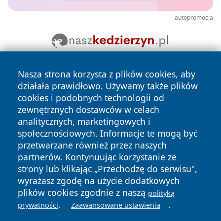
autopromocja
Nasza strona korzysta z plików cookies, aby
działała prawidłowo. Używamy także plików
cookies i podobnych technologii od
zewnętrznych dostawców w celach
analitycznych, marketingowych i
Copyright © 2026 zyrardowski24.pl Wszystkie prawa
społecznościowych. Informacje te mogą być
zastrzeżone.
przetwarzane również przez naszych
partnerów. Kontynuując korzystanie ze
strony lub klikając „Przechodzę do serwisu",
Polityka
Polityka
wyrażasz zgodę na użycie dodatkowych
News
Autorzy
Prywatności
Cookies
plików cookies zgodnie z naszą
polityką
.
.
prywatności
Zaawansowane ustawienia