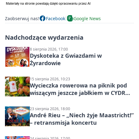
Zaobserwuj nas!
Facebook
Google News
Nadchodzące wydarzenia
8 sierpnia 2026, 17:00
Dyskoteka z Gwiazdami w
Żyrardowie
15 sierpnia 2026, 10:23
Wycieczka rowerowa na piknik pod
wiszącym jeszcze jabłkiem w CYDR
Ignaców – rowerowy piknik
23 sierpnia 2026, 18:00
André Rieu – „Niech żyje Maastricht!”
– retransmisja koncertu
24 sierpnia 2026, 17:00