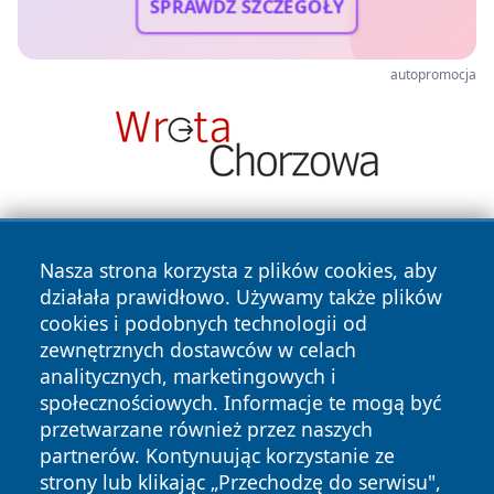
SPRAWDŹ SZCZEGÓŁY
autopromocja
Nasza strona korzysta z plików cookies, aby
działała prawidłowo. Używamy także plików
cookies i podobnych technologii od
zewnętrznych dostawców w celach
Copyright © 2026 zyrardowski24.pl Wszystkie prawa
analitycznych, marketingowych i
zastrzeżone.
społecznościowych. Informacje te mogą być
przetwarzane również przez naszych
partnerów. Kontynuując korzystanie ze
Polityka
Polityka
News
Autorzy
strony lub klikając „Przechodzę do serwisu",
Prywatności
Cookies