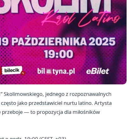
m” Skolimowskiego, jednego z rozpoznawalnych
ęsto jako przedstawiciel nurtu latino. Artysta
 przeboje — to propozycja dla miłośników
rt o godz. 19:00 (CEST, +03)