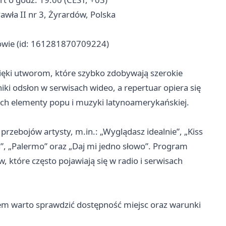
wła II nr 3, Żyrardów, Polska
owie (id: 161281870709224)
ięki utworom, które szybko zdobywają szerokie
iki odsłon w serwisach wideo, a repertuar opiera się
ch elementy popu i muzyki latynoamerykańskiej.
zebojów artysty, m.in.: „Wyglądasz idealnie”, „Kiss
, „Palermo” oraz „Daj mi jedno słowo”. Program
które często pojawiają się w radio i serwisach
pem warto sprawdzić dostępność miejsc oraz warunki