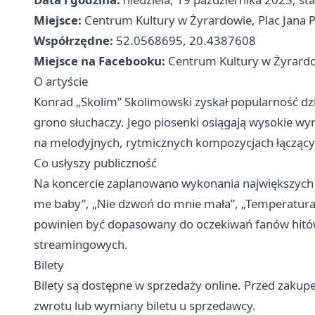
Miejsce:
Centrum Kultury w Żyrardowie, Plac Jana Pa
Współrzędne:
52.0568695, 20.4387608
Miejsce na Facebooku:
Centrum Kultury w Żyrard
O artyście
Konrad „Skolim” Skolimowski zyskał popularność dz
grono słuchaczy. Jego piosenki osiągają wysokie wyn
na melodyjnych, rytmicznych kompozycjach łączący
Co usłyszy publiczność
Na koncercie zaplanowano wykonania największych pr
me baby”, „Nie dzwoń do mnie mała”, „Temperatura”
powinien być dopasowany do oczekiwań fanów hitów, 
streamingowych.
Bilety
Bilety są dostępne w sprzedaży online. Przed zaku
zwrotu lub wymiany biletu u sprzedawcy.