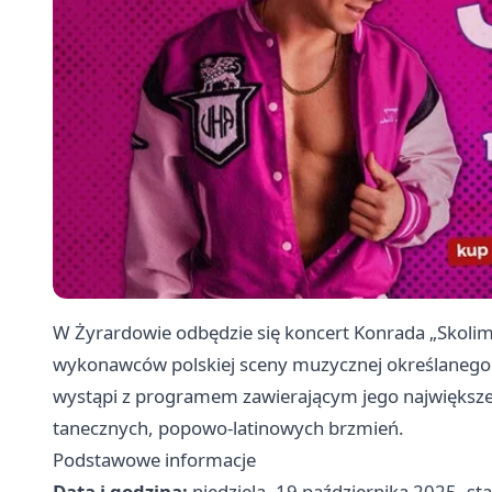
W Żyrardowie odbędzie się koncert Konrada „Skoli
wykonawców polskiej sceny muzycznej określanego cz
wystąpi z programem zawierającym jego największe
tanecznych, popowo-latinowych brzmień.
Podstawowe informacje
Data i godzina:
niedziela, 19 października 2025, sta