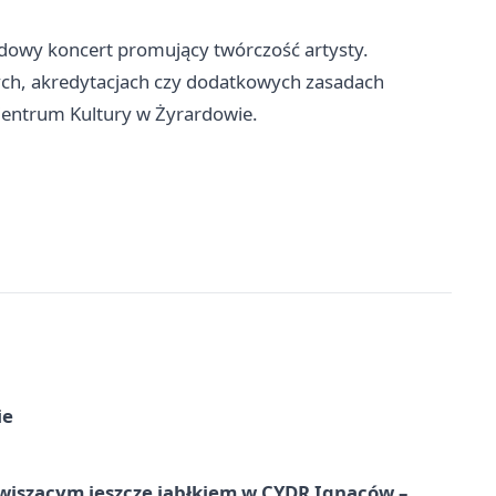
owy koncert promujący twórczość artysty.
ch, akredytacjach czy dodatkowych zasadach
entrum Kultury w Żyrardowie.
ie
wiszącym jeszcze jabłkiem w CYDR Ignaców –