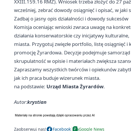
XXIII.159.16 RMZ). Wniosek trzeba złożyć do 27 p
wcześniej, zebrać dowody osiągnięć i opisać, w jak
Zadbaj o jasny opis działalności i dowody sukcesów
Komisja oceniając wnioski zwraca uwagę na konkretn
działania konserwatorskie czy inicjatywy kulturaln
miasta. Przygotuj zwięzłe portfolio, listę osiągnięć i
promocję Żyrardowa. Decyzje podejmuje samorząd m
skrupulatność w opisie i materiałach zwiększa szan
Zapraszamy wszystkich twórców i opiekunów zabytk
jak ich praca buduje wizerunek miasta.
na podstawie:
Urząd Miasta Żyrardów
.
Autor:
krystian
Zaobserwuj nas!
Facebook
Google News