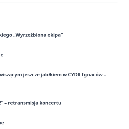
kiego „Wyrzeźbiona ekipa”
ie
wiszącym jeszcze jabłkiem w CYDR Ignaców –
!” – retransmisja koncertu
we