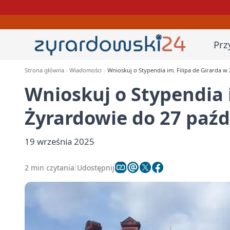
Prz
Strona główna
Wiadomości
Wnioskuj o Stypendia im. Filipa de Girarda w
Wnioskuj o Stypendia i
Żyrardowie do 27 paźd
19 września 2025
2 min czytania
Udostępnij