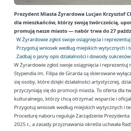
Prezydent Miasta Żyrardowa Lucjan Krzysztof C
dla mieszkańców, którzy swoją twórczością, up
promują nasze miasto — nabór trwa do 27 paźdz
W Żyrardowie zgłoś swoje osiągnięcia i reprezentu
Przygotuj wniosek według miejskich wytycznych i
Zadbaj o jasny opis działalności i dowody sukcesów
W Żyrardowie zgłoś swoje osiągnięcia i reprezentuj 
Stypendia im. Filipa de Girarda są skierowane wył
się osoby, które dzięki działalności artystycznej, dz
przyczyniają się do promocji miasta. To oferta dla 
kulturalnego, którzy chcą otrzymać wsparcie i ofic
Przygotuj wniosek według miejskich wytycznych i 
Procedurę naboru reguluje Zarządzenie Prezydenta 
2025 r., a zasady przyznawania określa uchwała Rady