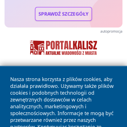
SPRAWDŹ SZCZEGÓŁY
autopromocja
Nasza strona korzysta z plików cookies, aby
działała prawidłowo. Używamy także plików
cookies i podobnych technologii od
zewnętrznych dostawców w celach
Copyright © 2026 zyrardowski24.pl Wszystkie prawa
analitycznych, marketingowych i
zastrzeżone.
społecznościowych. Informacje te mogą być
przetwarzane również przez naszych
partnerów. Kontynuując korzystanie ze
Polityka
Polityka