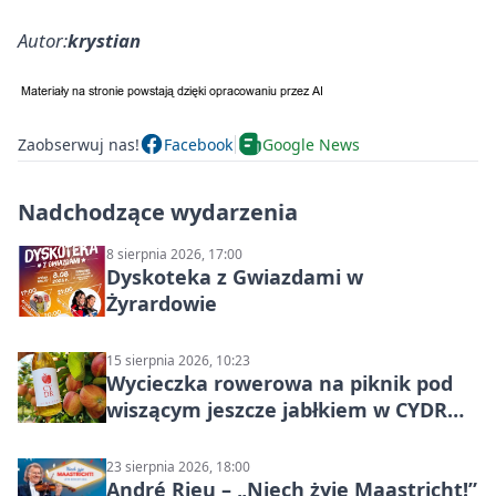
Autor:
krystian
Zaobserwuj nas!
Facebook
Google News
Nadchodzące wydarzenia
8 sierpnia 2026, 17:00
Dyskoteka z Gwiazdami w
Żyrardowie
15 sierpnia 2026, 10:23
Wycieczka rowerowa na piknik pod
wiszącym jeszcze jabłkiem w CYDR
Ignaców – rowerowy piknik
23 sierpnia 2026, 18:00
André Rieu – „Niech żyje Maastricht!”