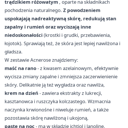
trądzikiem różowatym
, oparte na składnikach
pochodzenia naturalnego.
Z powodzeniem
uspokajają nadreaktywną skórę, redukują stan
zapalny i rumień oraz wyciszają inne
niedoskonałości
(krostki i grudki, przebawienia,
łojotok). Sprawiają też, że skóra jest lepiej nawilżona i
gładsza.
W zestawie Acnerose znajdziemy:
maść na rano
- z kwasem azelainowym, efektywnie
wycisza zmiany zapalne i zmniejsza zaczerwienienie
skóry. Delikatnie ją też wygładza oraz nawilża,
krem na dzień
- zawiera ekstrakty z lukrecji,
kasztanowca i ruszczyka kolczastego. Wzmacnia
naczynka krwionośne i niweluje rumień, a także
pozostawia skórę nawilżoną i ukojoną,
pastę na noc
- ma w składzie ichtiol i lanolinę.