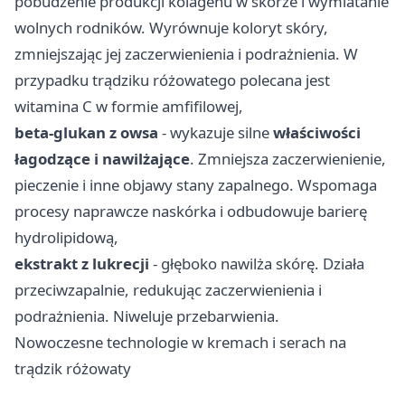
pobudzenie produkcji kolagenu w skórze i wymiatanie
wolnych rodników. Wyrównuje koloryt skóry,
zmniejszając jej zaczerwienienia i podrażnienia. W
przypadku trądziku różowatego polecana jest
witamina C w formie amfifilowej,
beta-glukan z owsa
- wykazuje silne
właściwości
łagodzące i nawilżające
. Zmniejsza zaczerwienienie,
pieczenie i inne objawy stany zapalnego. Wspomaga
procesy naprawcze naskórka i odbudowuje barierę
hydrolipidową,
ekstrakt z lukrecji
- głęboko nawilża skórę. Działa
przeciwzapalnie, redukując zaczerwienienia i
podrażnienia. Niweluje przebarwienia.
Nowoczesne technologie w kremach i serach na
trądzik różowaty