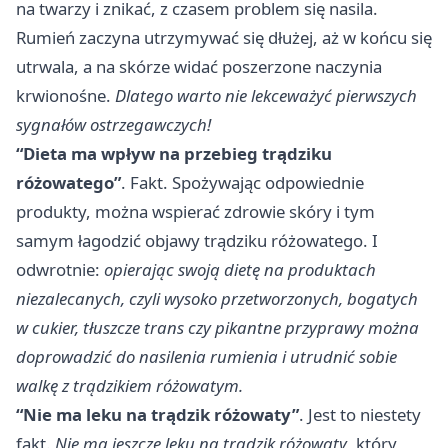
na twarzy i znikać, z czasem problem się nasila.
Rumień zaczyna utrzymywać się dłużej, aż w końcu się
utrwala, a na skórze widać poszerzone naczynia
krwionośne.
Dlatego warto nie lekceważyć pierwszych
sygnałów ostrzegawczych!
“Dieta ma wpływ na przebieg trądziku
różowatego”
. Fakt. Spożywając odpowiednie
produkty, można wspierać zdrowie skóry i tym
samym łagodzić objawy trądziku różowatego. I
odwrotnie:
opierając swoją dietę na produktach
niezalecanych, czyli wysoko przetworzonych, bogatych
w cukier, tłuszcze trans czy pikantne przyprawy można
doprowadzić do nasilenia rumienia i utrudnić sobie
walkę z trądzikiem różowatym.
“Nie ma leku na trądzik różowaty”
. Jest to niestety
fakt.
Nie ma jeszcze leku na trądzik różowaty
, który