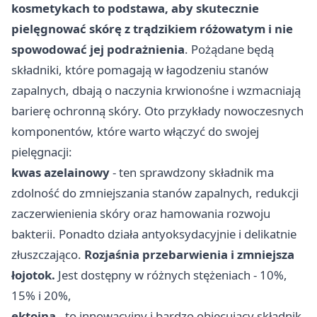
kosmetykach to podstawa, aby skutecznie
pielęgnować skórę z trądzikiem różowatym i nie
spowodować jej podrażnienia
. Pożądane będą
składniki, które pomagają w łagodzeniu stanów
zapalnych, dbają o naczynia krwionośne i wzmacniają
barierę ochronną skóry. Oto przykłady nowoczesnych
komponentów, które warto włączyć do swojej
pielęgnacji:
kwas azelainowy
- ten sprawdzony składnik ma
zdolność do zmniejszania stanów zapalnych, redukcji
zaczerwienienia skóry oraz hamowania rozwoju
bakterii. Ponadto działa antyoksydacyjnie i delikatnie
złuszczająco.
Rozjaśnia przebarwienia i zmniejsza
łojotok.
Jest dostępny w różnych stężeniach - 10%,
15% i 20%,
ektoina
- to innowacyjny i bardzo obiecujący składnik.