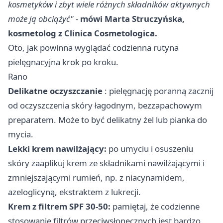
kosmetyków i zbyt wiele różnych składników aktywnych
może ją obciążyć"
-
mówi Marta Struczyńska,
kosmetolog z
Clinica Cosmetologica
.
Oto, jak powinna wyglądać codzienna rutyna
pielęgnacyjna krok po kroku.
Rano
Delikatne oczyszczanie
: pielęgnację poranną zacznij
od oczyszczenia skóry łagodnym, bezzapachowym
preparatem. Może to być delikatny żel lub pianka do
mycia.
Lekki krem nawilżający:
po umyciu i osuszeniu
skóry zaaplikuj krem ze składnikami nawilżającymi i
zmniejszającymi rumień, np. z niacynamidem,
azeloglicyną, ekstraktem z lukrecji.
Krem z filtrem SPF 30-50:
pamiętaj, że codzienne
stosowanie filtrów przeciwsłonecznych jest bardzo