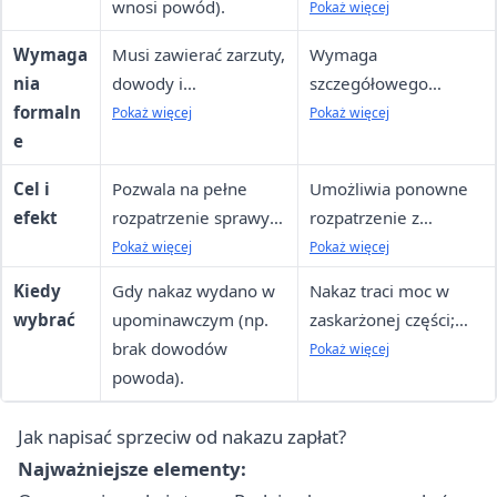
wnosi powód).
opłaty od pozwu
Pokaż więcej
automatycznie.
ale może być
(może być zwolniona).
podstawą
Wymaga
Musi zawierać zarzuty,
Wymaga
zabezpieczenia.
nia
dowody i
szczegółowego
formaln
uzasadnienie; brak
uzasadnienia i
Pokaż więcej
Pokaż więcej
e
opłaty, ale błędy
dowodów; sąd może
formalne mogą
odrzucić, jeśli
Cel i
Pozwala na pełne
Umożliwia ponowne
prowadzić do
nieopłacone lub
efekt
rozpatrzenie sprawy
rozpatrzenie z
odrzucenia.
nieuzasadnione.
w trybie zwykłym, z
dodatkowymi
Pokaż więcej
Pokaż więcej
możliwością zebrania
argumentami, ale
Kiedy
Gdy nakaz wydano w
Nakaz traci moc w
dowodów.
nakaz jest
wybrać
upominawczym (np.
zaskarżonej części;
egzekwowalny do
brak dowodów
sprawa przechodzi do
Pokaż więcej
czasu wyroku.
powoda).
trybu zwykłego,
egzekucja
Jak napisać sprzeciw od nakazu zapłat?
wstrzymana
automatycznie.
Najważniejsze elementy: