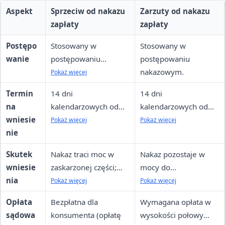
Aspekt
Sprzeciw od nakazu
Zarzuty od nakazu
zapłaty
zapłaty
Postępo
Stosowany w
Stosowany w
wanie
postępowaniu
postępowaniu
upominawczym (w
nakazowym.
Pokaż więcej
tym elektronicznym
Termin
14 dni
14 dni
EPU).
na
kalendarzowych od
kalendarzowych od
wniesie
doręczenia (w Polsce;
doręczenia
Pokaż więcej
Pokaż więcej
nie
miesiąc w UE, 3
(analogicznie do
miesiące poza UE).
sprzeciwu).
Skutek
Nakaz traci moc w
Nakaz pozostaje w
wniesie
zaskarżonej części;
mocy do
nia
sprawa przechodzi do
rozstrzygnięcia;
Pokaż więcej
Pokaż więcej
trybu zwykłego,
egzekucja
Opłata
Bezpłatna dla
Wymagana opłata w
egzekucja
wstrzymana po
sądowa
konsumenta (opłatę
wysokości połowy
wstrzymana
wniesieniu zarzutów,