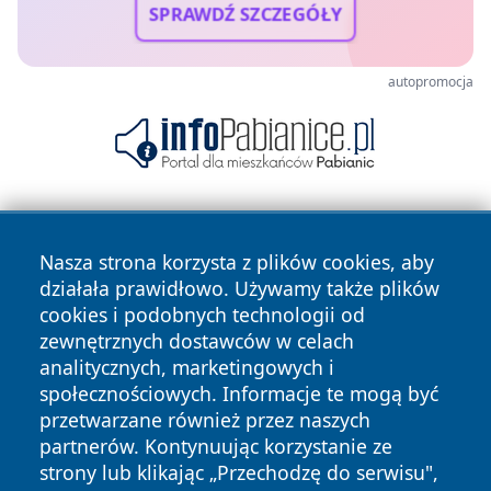
SPRAWDŹ SZCZEGÓŁY
autopromocja
Nasza strona korzysta z plików cookies, aby
działała prawidłowo. Używamy także plików
cookies i podobnych technologii od
zewnętrznych dostawców w celach
Copyright © 2026 zyrardowski24.pl Wszystkie prawa
analitycznych, marketingowych i
zastrzeżone.
społecznościowych. Informacje te mogą być
przetwarzane również przez naszych
partnerów. Kontynuując korzystanie ze
Polityka
Polityka
News
Autorzy
strony lub klikając „Przechodzę do serwisu",
Prywatności
Cookies