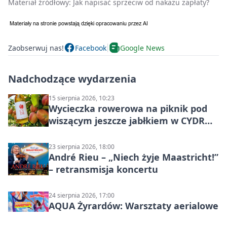
Materiał źródłowy:
Jak napisać sprzeciw od nakazu zapłaty?
Zaobserwuj nas!
Facebook
Google News
Nadchodzące wydarzenia
15 sierpnia 2026, 10:23
Wycieczka rowerowa na piknik pod
wiszącym jeszcze jabłkiem w CYDR
Ignaców – rowerowy piknik
23 sierpnia 2026, 18:00
André Rieu – „Niech żyje Maastricht!”
– retransmisja koncertu
24 sierpnia 2026, 17:00
AQUA Żyrardów: Warsztaty aerialowe