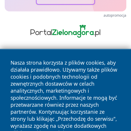
autopromocja
Nasza strona korzysta z plików cookies, aby
działała prawidłowo. Używamy także plików
cookies i podobnych technologii od
zewnętrznych dostawców w celach
Copyright © 2026 zyrardowski24.pl Wszystkie prawa
analitycznych, marketingowych i
zastrzeżone.
społecznościowych. Informacje te mogą być
przetwarzane również przez naszych
partnerów. Kontynuując korzystanie ze
Polityka
Polityka
News
Autorzy
strony lub klikając „Przechodzę do serwisu",
Prywatności
Cookies
wyrażasz zgodę na użycie dodatkowych