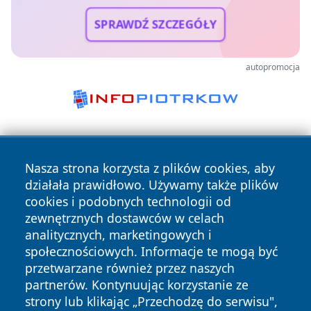
SPRAWDŹ SZCZEGÓŁY
autopromocja
Nasza strona korzysta z plików cookies, aby
działała prawidłowo. Używamy także plików
cookies i podobnych technologii od
zewnętrznych dostawców w celach
Copyright © 2026 zyrardowski24.pl Wszystkie prawa
analitycznych, marketingowych i
zastrzeżone.
społecznościowych. Informacje te mogą być
przetwarzane również przez naszych
partnerów. Kontynuując korzystanie ze
Polityka
Polityka
News
Autorzy
strony lub klikając „Przechodzę do serwisu",
Prywatności
Cookies