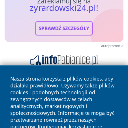
Zareklamuj się na
zyrardowski24.pl!
SPRAWDŹ SZCZEGÓŁY
autopromocja
Nasza strona korzysta z plików cookies, aby
działała prawidłowo. Używamy także plików
cookies i podobnych technologii od
zewnętrznych dostawców w celach
analitycznych, marketingowych i
społecznościowych. Informacje te mogą być
Copyright © 2026 zyrardowski24.pl Wszystkie prawa
przetwarzane również przez naszych
zastrzeżone.
partnerów. Kontynuując korzystanie ze