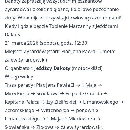
Dakoty zapraszają wszystkich mieszkańców
Żyrardowa i okolic na głośne, kolorowe pożegnanie
zimy. Wpadnijcie i przywitajcie wiosnę razem z nami!
Kiedy i gdzie będzie Topienie Marzanny z Jeźdźcami
Dakoty
21 marca 2026 (sobota), godz. 12:30
Miejsce: Żyrardów (start: Plac Jana Pawła II, meta:
zalew żyrardowski)
Organizator:
Jeźdźcy Dakoty
(motocykliści)
Wstęp wolny
Trasa parady: Plac Jana Pawła II → 1 Maja →
Mireckiego → Środkowa → Filipa de Girarda →
Kapitana Pałaca → Izy Zielińskiej → Limanowskiego →
Żeromskiego → Wittenberga → ponownie
Limanowskiego → 1 Maja → Mickiewicza →
Słowiańska → Ziołowa → zalew żyrardowski.