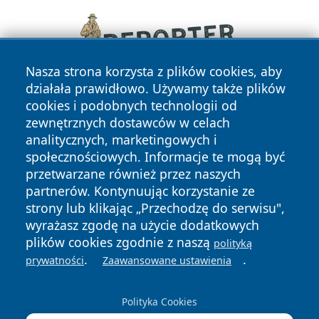
Nasza strona korzysta z plików cookies, aby
działała prawidłowo. Używamy także plików
cookies i podobnych technologii od
zewnętrznych dostawców w celach
analitycznych, marketingowych i
społecznościowych. Informacje te mogą być
przetwarzane również przez naszych
Copyright © 2026 zyrardowski24.pl Wszystkie prawa
partnerów. Kontynuując korzystanie ze
zastrzeżone.
strony lub klikając „Przechodzę do serwisu",
wyrażasz zgodę na użycie dodatkowych
plików cookies zgodnie z naszą
polityką
Polityka
Polityka
.
.
News
Autorzy
prywatności
Zaawansowane ustawienia
Prywatności
Cookies
Polityka Cookies