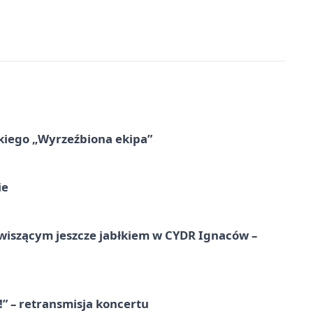
kiego „Wyrzeźbiona ekipa”
ie
wiszącym jeszcze jabłkiem w CYDR Ignaców –
!” – retransmisja koncertu