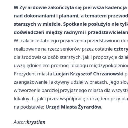
W Żyrardowie zakończyła się pierwsza kadencja R
nad dokonaniami i planami, a tematem przewod
starszych w mieście. Spotkanie posłużyło nie ty
doświadczeń między radnymi i przedstawicielam
W trakcie ostatniego posiedzenia przedstawiono d
realizowane na rzecz seniorów przez ostatnie
cztery
dla środowiska osób starszych, jak i propozycje dzi
uwzględnieniem promocji dialogu międzypokoleniow
Prezydent miasta
Lucjan Krzysztof Chrzanowski
p
zaangażowanie i aktywny udział w pracach. Jego sło
w tworzenie bardziej przyjaznego miasta dla wszystk
lokalnych, jak i przez współpracę z urzędem przy p
na podstawie:
Urząd Miasta Żyrardów
.
Autor:
krystian