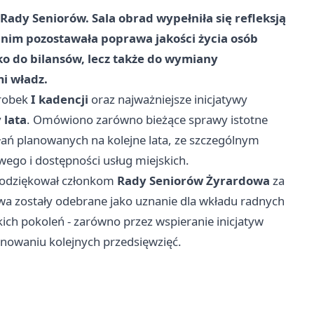
ady Seniorów. Sala obrad wypełniła się refleksją
nim pozostawała poprawa jakości życia osób
lko do bilansów, lecz także do wymiany
i władz.
orobek
I kadencji
oraz najważniejsze inicjatywy
 lata
. Omówiono zarówno bieżące sprawy istotne
ałań planowanych na kolejne lata, ze szczególnym
ego i dostępności usług miejskich.
odziękował członkom
Rady Seniorów Żyrardowa
za
wa zostały odebrane jako uznanie dla wkładu radnych
ich pokoleń - zarówno przez wspieranie inicjatyw
lanowaniu kolejnych przedsięwzięć.