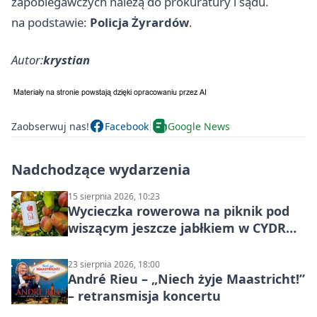
zapobiegawczych należą do prokuratury i sądu.
na podstawie:
Policja Żyrardów
.
Autor:
krystian
Zaobserwuj nas!
Facebook
Google News
Nadchodzące wydarzenia
15 sierpnia 2026, 10:23
Wycieczka rowerowa na piknik pod
wiszącym jeszcze jabłkiem w CYDR
Ignaców – rowerowy piknik
23 sierpnia 2026, 18:00
André Rieu – „Niech żyje Maastricht!”
– retransmisja koncertu