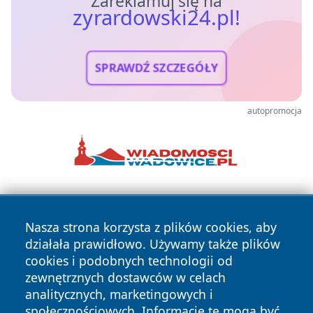
Zareklamuj się na
zyrardowski24.pl!
SPRAWDŹ SZCZEGÓŁY
autopromocja
Nasza strona korzysta z plików cookies, aby
działała prawidłowo. Używamy także plików
cookies i podobnych technologii od
zewnętrznych dostawców w celach
Copyright © 2026 zyrardowski24.pl Wszystkie prawa
analitycznych, marketingowych i
zastrzeżone.
społecznościowych. Informacje te mogą być