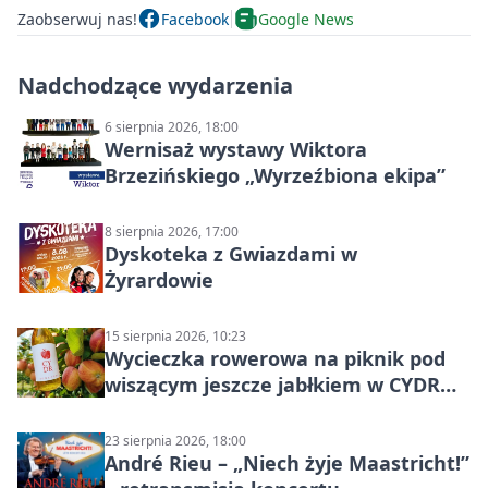
Zaobserwuj nas!
Facebook
Google News
Nadchodzące wydarzenia
6 sierpnia 2026, 18:00
Wernisaż wystawy Wiktora
Brzezińskiego „Wyrzeźbiona ekipa”
8 sierpnia 2026, 17:00
Dyskoteka z Gwiazdami w
Żyrardowie
15 sierpnia 2026, 10:23
Wycieczka rowerowa na piknik pod
wiszącym jeszcze jabłkiem w CYDR
Ignaców – rowerowy piknik
23 sierpnia 2026, 18:00
André Rieu – „Niech żyje Maastricht!”