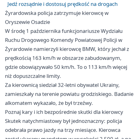
Jedź rozsądnie i dostosuj prędkość na drogach
Żyrardowska policja zatrzymuje kierowcę w
Oryszewie Osadzie
W środę 1 października funkcjonariusze Wydziału
Ruchu Drogowego Komendy Powiatowej Policji w
Żyrardowie namierzyli kierowcę BMW, który jechał z
prędkością 163 km/h w obszarze zabudowanym,
gdzie obowiązywało 50 km/h. To o 113 km/h więcej
niż dopuszczalne limity.
Za kierownicą siedział 32‑letni obywatel Ukrainy,
zamieszkały na terenie powiatu grodziskiego. Badanie
alkomatem wykazało, że był trzeźwy.
Poznaj kary i ich bezpośrednie skutki dla kierowcy
Skutek natychmiastowy był jednoznaczny: policja
odebrała prawo jazdy na trzy miesiące. Kierowca
został ukarany mandatem w wysokości 2 500 zł, a na