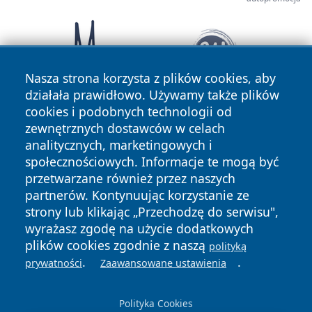
Nasza strona korzysta z plików cookies, aby
działała prawidłowo. Używamy także plików
cookies i podobnych technologii od
zewnętrznych dostawców w celach
analitycznych, marketingowych i
społecznościowych. Informacje te mogą być
przetwarzane również przez naszych
partnerów. Kontynuując korzystanie ze
Copyright © 2026 zyrardowski24.pl Wszystkie prawa
zastrzeżone.
strony lub klikając „Przechodzę do serwisu",
wyrażasz zgodę na użycie dodatkowych
plików cookies zgodnie z naszą
polityką
Polityka
Polityka
.
.
prywatności
Zaawansowane ustawienia
News
Autorzy
Prywatności
Cookies
Polityka Cookies