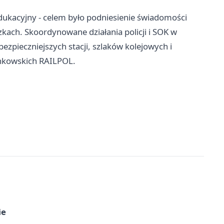
edukacyjny - celem było podniesienie świadomości
zkach. Skoordynowane działania policji i SOK w
ezpieczniejszych stacji, szlaków kolejowych i
onkowskich RAILPOL.
ie