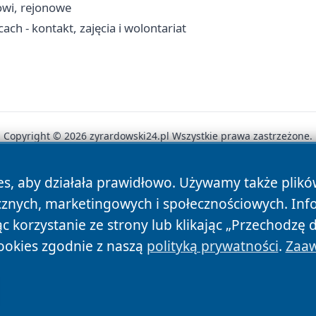
cowi, rejonowe
 - kontakt, zajęcia i wolontariat
Copyright © 2026 zyrardowski24.pl Wszystkie prawa zastrzeżone.
es, aby działała prawidłowo. Używamy także plik
News
Autorzy
Polityka Prywatności
Polityka Cookie
cznych, marketingowych i społecznościowych. Inf
 korzystanie ze strony lub klikając „Przechodzę 
ookies zgodnie z naszą
polityką prywatności
.
Zaaw