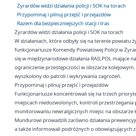
Żyrardów widzi działania policji i SOK na torach
Przypominaj i pilnuj przejść i przejazdów
Razem dla bezpieczniejszych stacji i tras
Żyrardów widzi działania policji i SOK na torach
W działaniach, które odbyły się na terenie powiatu 
funkcjonariusze Komendy Powiatowej Policji w Żyrar
się w międzynarodowe działania RAILPOL mające n
ograniczenie przestępczości w obszarze kolejowym.
wyszkolony do patroli i wykrywania zagrożeń.
Przypominaj i pilnuj przejść i przejazdów
Funkcjonariusze koncentrowali się na trzech priory
miejscach niedozwolonych, kontroli przestrzegania
monitorowaniu newralgicznych miejsc na obszarze ko
Mundurowi prowadzili zarówno działania prewencyjne
a także informowali podróżnych o obowiązujących 