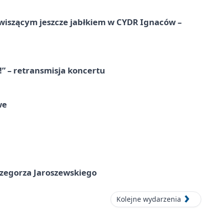
wiszącym jeszcze jabłkiem w CYDR Ignaców –
!” – retransmisja koncertu
we
rzegorza Jaroszewskiego
Kolejne wydarzenia