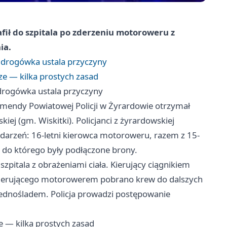
fił do szpitala po zderzeniu motoroweru z
ia.
 drogówka ustala przyczyny
ze — kilka prostych zasad
drogówka ustala przyczyny
mendy Powiatowej Policji w Żyrardowie otrzymał
j (gm. Wiskitki). Policjanci z żyrardowskiej
wydarzeń: 16-letni kierowca motoroweru, razem z 15-
, do którego były podłączone brony.
zpitala z obrażeniami ciała. Kierujący ciągnikiem
 kierującego motorowerem pobrano krew do dalszych
jednośladem. Policja prowadzi postępowanie
e — kilka prostych zasad