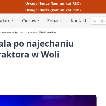
Uwaga! Burze (komunikat RSO)
Uwaga! Burze (komunikat RSO)
ydatne
Ciekawe
Zobacz
Kontakt
orowerem na tył traktora w Woli Miedniewskiej
tala po najechaniu
raktora w Woli