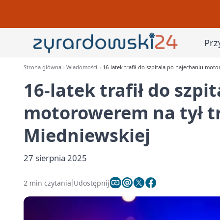
Prz
Strona główna
Wiadomości
16-latek trafił do szpitala po najechaniu mot
16-latek trafił do szpi
motorowerem na tył t
Miedniewskiej
27 sierpnia 2025
2 min czytania
Udostępnij