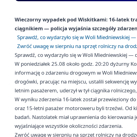
Wieczorny wypadek pod Wiskitkami: 16-latek tra
ciągnikiem — policja wyjaśnia szczegóły zdarzen
Sprawdź, co wydarzyło się w Woli Miedniewskiej —
Zwróć uwagę w sierpniu na sprzęt rolniczy na drod
Sprawdź, co wydarzyło się w Woli Miedniewskiej — 
W poniedziałek 25.08 około godz. 20:20 dyżurny Ko
informację o zdarzeniu drogowym w Woli Miedniewskie
drogówki, pracując na miejscu, ustalili sekwencję 
letnim pasażerem, uderzył w tył ciągnika rolniczego
W wyniku zderzenia 16-latek został przewieziony do s
oraz 15-letni pasażer motoroweru byli trzeźwi. Od
badań. Nastolatek miał uprawnienia do kierowania 
wyjaśniające wszystkie okoliczności zdarzenia.
Zwróć uwagę w sierpniu na sprzęt rolniczy na drodz