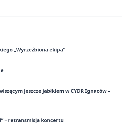
kiego „Wyrzeźbiona ekipa”
ie
wiszącym jeszcze jabłkiem w CYDR Ignaców –
!” – retransmisja koncertu