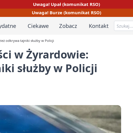
Uwaga! Upał (komunikat RSO)
Uwaga! Burze (komunikat RSO)
ydatne
Ciekawe
Zobacz
Kontakt
eż odkrywa tajniki służby w Policji
ści w Żyrardowie:
ki służby w Policji