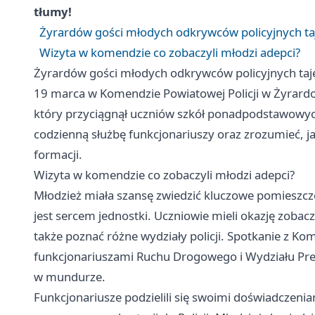
tłumy!
Żyrardów gości młodych odkrywców policyjnych t
Wizyta w komendzie co zobaczyli młodzi adepci?
Żyrardów gości młodych odkrywców policyjnych ta
19 marca w Komendzie Powiatowej Policji w Żyrardo
który przyciągnął uczniów szkół ponadpodstawowych
codzienną służbę funkcjonariuszy oraz zrozumieć, jaki
formacji.
Wizyta w komendzie co zobaczyli młodzi adepci?
Młodzież miała szansę zwiedzić kluczowe pomieszcz
jest sercem jednostki. Uczniowie mieli okazję zoba
także poznać różne wydziały policji. Spotkanie z 
funkcjonariuszami Ruchu Drogowego i Wydziału Prew
w mundurze.
Funkcjonariusze podzielili się swoimi doświadczeni