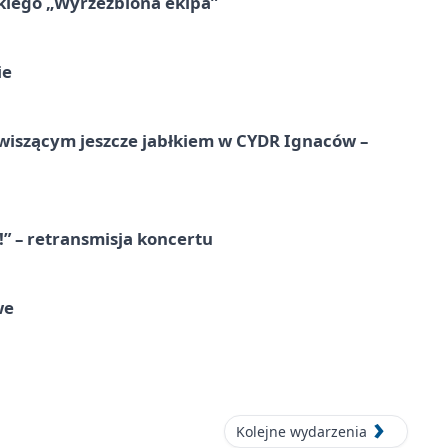
kiego „Wyrzeźbiona ekipa”
ie
wiszącym jeszcze jabłkiem w CYDR Ignaców –
!” – retransmisja koncertu
we
Kolejne wydarzenia