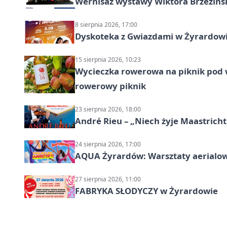
Wernisaż wystawy Wiktora Brzezińs
8 sierpnia 2026, 17:00
Dyskoteka z Gwiazdami w Żyrardow
15 sierpnia 2026, 10:23
Wycieczka rowerowa na piknik pod 
rowerowy piknik
23 sierpnia 2026, 18:00
André Rieu – „Niech żyje Maastricht
24 sierpnia 2026, 17:00
AQUA Żyrardów: Warsztaty aerialo
27 sierpnia 2026, 11:00
FABRYKA SŁODYCZY w Żyrardowie