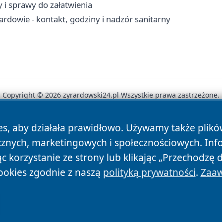
 i sprawy do załatwienia
rdowie - kontakt, godziny i nadzór sanitarny
Copyright © 2026 zyrardowski24.pl Wszystkie prawa zastrzeżone.
es, aby działała prawidłowo. Używamy także plik
News
Autorzy
Polityka Prywatności
Polityka Cookie
cznych, marketingowych i społecznościowych. Inf
 korzystanie ze strony lub klikając „Przechodzę 
ookies zgodnie z naszą
polityką prywatności
.
Zaaw