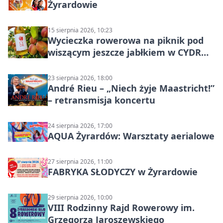
Żyrardowie
15 sierpnia 2026, 10:23
Wycieczka rowerowa na piknik pod
wiszącym jeszcze jabłkiem w CYDR
Ignaców – rowerowy piknik
23 sierpnia 2026, 18:00
André Rieu – „Niech żyje Maastricht!”
– retransmisja koncertu
24 sierpnia 2026, 17:00
AQUA Żyrardów: Warsztaty aerialowe
27 sierpnia 2026, 11:00
FABRYKA SŁODYCZY w Żyrardowie
29 sierpnia 2026, 10:00
VIII Rodzinny Rajd Rowerowy im.
Grzegorza Jaroszewskiego