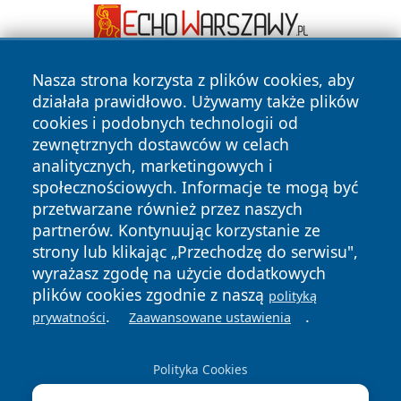
Nasza strona korzysta z plików cookies, aby
działała prawidłowo. Używamy także plików
cookies i podobnych technologii od
zewnętrznych dostawców w celach
analitycznych, marketingowych i
społecznościowych. Informacje te mogą być
Copyright © 2026 zyrardowski24.pl Wszystkie prawa
zastrzeżone.
przetwarzane również przez naszych
partnerów. Kontynuując korzystanie ze
strony lub klikając „Przechodzę do serwisu",
Polityka
Polityka
wyrażasz zgodę na użycie dodatkowych
News
Autorzy
Prywatności
Cookies
plików cookies zgodnie z naszą
polityką
.
.
prywatności
Zaawansowane ustawienia
Polityka Cookies