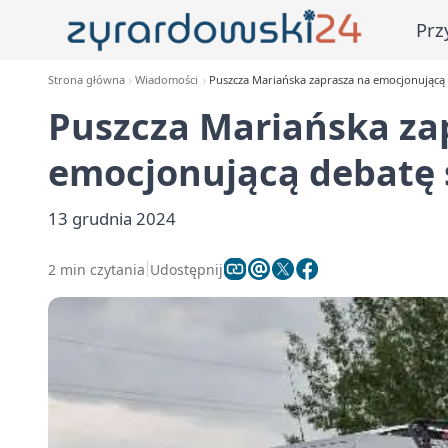
Prz
Strona główna
Wiadomości
Puszcza Mariańska zaprasza na emocjonującą
Puszcza Mariańska za
emocjonującą debatę 
13 grudnia 2024
2 min czytania
Udostępnij