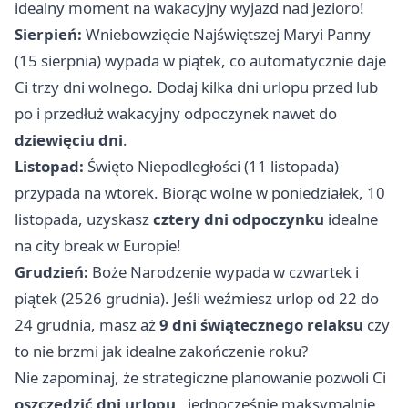
idealny moment na wakacyjny wyjazd nad jezioro!
Sierpień:
Wniebowzięcie Najświętszej Maryi Panny
(15 sierpnia) wypada w piątek, co automatycznie daje
Ci trzy dni wolnego. Dodaj kilka dni urlopu przed lub
po i przedłuż wakacyjny odpoczynek nawet do
dziewięciu dni
.
Listopad:
Święto Niepodległości (11 listopada)
przypada na wtorek. Biorąc wolne w poniedziałek, 10
listopada, uzyskasz
cztery dni odpoczynku
idealne
na city break w Europie!
Grudzień:
Boże Narodzenie wypada w czwartek i
piątek (2526 grudnia). Jeśli weźmiesz urlop od 22 do
24 grudnia, masz aż
9 dni świątecznego relaksu
czy
to nie brzmi jak idealne zakończenie roku?
Nie zapominaj, że strategiczne planowanie pozwoli Ci
oszczędzić dni urlopu
, jednocześnie maksymalnie