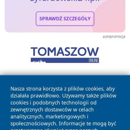
SPRAWDŹ SZCZEGÓŁY
autopromocja
Nasza strona korzysta z plików cookies, aby
działała prawidłowo. Używamy także plików
cookies i podobnych technologii od
zewnętrznych dostawców w celach
Copyright © 2026 zyrardowski24.pl Wszystkie prawa
analitycznych, marketingowych i
zastrzeżone.
społecznościowych. Informacje te mogą być