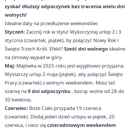
zyskać dłuższy odpoczynek bez tracenia wielu dni
wolnych!
Idealne daty na przedłużenie weekendów:
Styczeń:
Zacznij rok w stylu! Wykorzystaj urlop 2 i 3
stycznia (czwartek, piątek), by połączyć Nowy Rok i
Święto Trzech Króli. Efekt?
Sześć dni wolnego
idealne
na zimowy wypad w góry.
Maj:
Majówka w 2025 roku jest wyjątkowo przyjazna.
Wystarczy urlop 2 maja (piątek), aby połączyć Święto
Pracy (czwartek) z wolnym weekendem. Masz też
szansę na
9 dni odpoczynku
, biorąc wolne od 28 do
30 kwietnia.
Czerwiec:
Boże Ciało przypada 19 czerwca
(czwartek). Dodaj jeden dzień urlopu w piątek, 20
czerwca, i ciesz się
czterodniowym weekendem