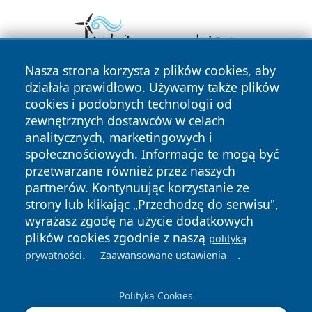
Nasza strona korzysta z plików cookies, aby
działała prawidłowo. Używamy także plików
cookies i podobnych technologii od
zewnętrznych dostawców w celach
analitycznych, marketingowych i
społecznościowych. Informacje te mogą być
przetwarzane również przez naszych
Copyright © 2026 zyrardowski24.pl Wszystkie prawa
zastrzeżone.
partnerów. Kontynuując korzystanie ze
strony lub klikając „Przechodzę do serwisu",
wyrażasz zgodę na użycie dodatkowych
Polityka
Polityka
plików cookies zgodnie z naszą
polityką
News
Autorzy
Prywatności
Cookies
.
.
prywatności
Zaawansowane ustawienia
Polityka Cookies