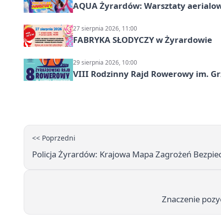
AQUA Żyrardów: Warsztaty aerialo
27 sierpnia 2026, 11:00
FABRYKA SŁODYCZY w Żyrardowie
29 sierpnia 2026, 10:00
VIII Rodzinny Rajd Rowerowy im. G
<< Poprzedni
Policja Żyrardów: Krajowa Mapa Zagrożeń Bezpi
Znaczenie pozyc