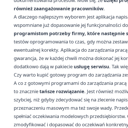
dokumentowania procesów. Mów się, że
dzięki pr
również zaangażowanie pracowników
.
A dlaczego najlepszym wyborem jest aplikacja napi
wspomniane już dopasowanie jej funkcjonalności do 
programistom potrzeby firmy, które następnie s
testów oprogramowania to czas, gdy można zestawić
ewentualnej korekty. Aplikacja do zarządzania prac
gwarancja, że w każdej chwili można dokonać jej kor
dodatkowo dają w pakiecie
usługę serwisu
. Tak wię
Czy warto kupić gotowy program do zarządzania z
A co z gotowymi programami do zarządzania pracą 
to znacznie
tańsze rozwiązanie
. Jest również możl
szybciej, niż gdyby zdecydować się na zlecenie nap
przeznaczeniu masowym ma też swoje wady. Przede w
spełniać oczekiwania modelowych przedsiębiorstw. Oc
zmodyfikować i dopasować do oczekiwań konkretnych 