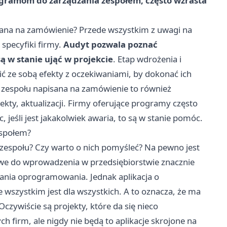
ogramom do zarządzania zespołem, często wzrasta
sana na zamówienie? Przede wszystkim z uwagi na
specyfiki firmy.
Audyt pozwala poznać
ą w stanie ująć w projekcie
. Etap wdrożenia i
 ze sobą efekty z oczekiwaniami, by dokonać ich
ą zespołu napisana na zamówienie to również
ekty, aktualizacji. Firmy oferujące programy często
c, jeśli jest jakakolwiek awaria, to są w stanie pomóc.
espołem?
zespołu? Czy warto o nich pomyśleć? Na pewno jest
iwe do wprowadzenia w przedsiębiorstwie znacznie
isania oprogramowania. Jednak aplikacja o
szystkim jest dla wszystkich. A to oznacza, że ma
zywiście są projekty, które da się nieco
firm, ale nigdy nie będą to aplikacje skrojone na