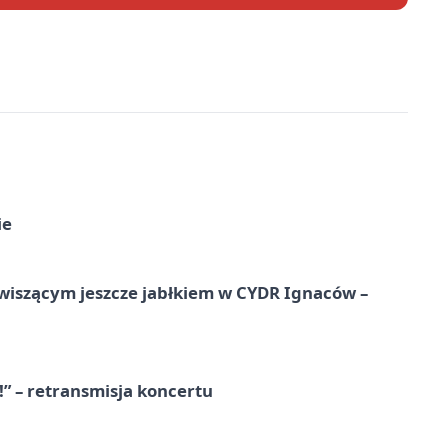
ie
wiszącym jeszcze jabłkiem w CYDR Ignaców –
!” – retransmisja koncertu