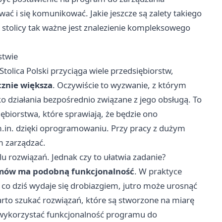
ać i się komunikować. Jakie jeszcze są zalety takiego
 stolicy tak ważne jest znalezienie kompleksowego
stwie
olica Polski przyciąga wiele przedsiębiorstw,
cznie większa
. Oczywiście to wyzwanie, z którym
lko działania bezpośrednio związane z jego obsługą. To
biorstwa, które sprawiają, że będzie ono
m.in. dzięki oprogramowaniu. Przy pracy z dużym
m zarządzać.
u rozwiązań. Jednak czy to ułatwia zadanie?
mów ma podobną funkcjonalność
. W praktyce
 co dziś wydaje się drobiazgiem, jutro może urosnąć
rto szukać rozwiązań, które są stworzone na miarę
ni wykorzystać funkcjonalność programu do