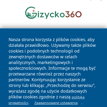
Nasza strona korzysta z plików cookies, aby
działała prawidłowo. Używamy także plików
cookies i podobnych technologii od
zewnętrznych dostawców w celach
Copyright © 2026 zyrardowski24.pl Wszystkie prawa
analitycznych, marketingowych i
zastrzeżone.
społecznościowych. Informacje te mogą być
przetwarzane również przez naszych
partnerów. Kontynuując korzystanie ze
Polityka
Polityka
News
Autorzy
strony lub klikając „Przechodzę do serwisu",
Prywatności
Cookies
wyrażasz zgodę na użycie dodatkowych
plików cookies zgodnie z naszą
polityką
.
.
prywatności
Zaawansowane ustawienia