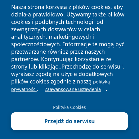
Nasza strona korzysta z plików cookies, aby
działała prawidłowo. Używamy także plików
cookies i podobnych technologii od
zewnętrznych dostawców w celach
analitycznych, marketingowych i
społecznościowych. Informacje te mogą być
Copyright © 2026 zyrardowski24.pl Wszystkie prawa
przetwarzane również przez naszych
zastrzeżone.
partnerów. Kontynuując korzystanie ze
strony lub klikając „Przechodzę do serwisu",
wyrażasz zgodę na użycie dodatkowych
Polityka
Polityka
News
Autorzy
plików cookies zgodnie z naszą
Prywatności
Cookies
polityką
.
.
prywatności
Zaawansowane ustawienia
Polityka Cookies
Przejdź do serwisu