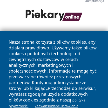
autopromocja
Nasza strona korzysta z plików cookies, aby
działała prawidłowo. Używamy także plików
cookies i podobnych technologii od
zewnętrznych dostawców w celach
Copyright © 2026 zyrardowski24.pl Wszystkie prawa
analitycznych, marketingowych i
zastrzeżone.
społecznościowych. Informacje te mogą być
przetwarzane również przez naszych
partnerów. Kontynuując korzystanie ze
Polityka
Polityka
News
Autorzy
strony lub klikając „Przechodzę do serwisu",
Prywatności
Cookies
wyrażasz zgodę na użycie dodatkowych
plików cookies zgodnie z naszą
polityką
.
.
prywatności
Zaawansowane ustawienia