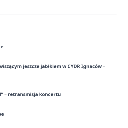
ie
wiszącym jeszcze jabłkiem w CYDR Ignaców –
!” – retransmisja koncertu
we