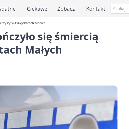
ydatne
Ciekawe
Zobacz
Kontakt
owerzysty w Długokątach Małych
ńczyło się śmiercią
tach Małych