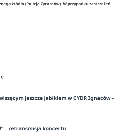
znego źródła (Policja Żyrardów). W przypadku zastrzeżeń
ie
wiszącym jeszcze jabłkiem w CYDR Ignaców –
!” – retransmisja koncertu