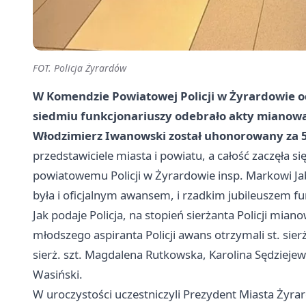
FOT. Policja Żyrardów
W Komendzie Powiatowej Policji w Żyrardowie od
siedmiu funkcjonariuszy odebrało akty mianowa
Włodzimierz Iwanowski został uhonorowany za 50
przedstawiciele miasta i powiatu, a całość zaczęła
powiatowemu Policji w Żyrardowie insp. Markowi Ja
była i oficjalnym awansem, i rzadkim jubileuszem f
Jak podaje Policja, na stopień sierżanta Policji mian
młodszego aspiranta Policji awans otrzymali st. sier
sierż. szt. Magdalena Rutkowska, Karolina Sędziejewska
Wasiński.
W uroczystości uczestniczyli Prezydent Miasta Żyra