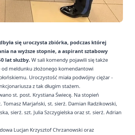
była się uroczysta zbiórka, podczas której
nia na wyższe stopnie, a aspirant sztabowy
 lat służby.
W sali komendy pojawili się także
 się od meldunku złożonego komendantowi
błońskiemu. Uroczystość miała podwójny ciężar -
unkcjonariusza z tak długim stażem.
owano st. post. Krystiana Świecę. Na stopień
ż. Tomasz Marjański, st. sierż. Damian Radzikowski,
, sierż. szt. Julia Szczygielska oraz st. sierż. Adrian
rdowa Lucjan Krzysztof Chrzanowski oraz