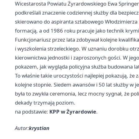
Wicestarosta Powiatu Żyrardowskiego Ewa Springer-
podkreślali znaczenie codziennej służby dla bezpie
skierowano do aspiranta sztabowego Włodzimierza 
formacją, a od 1986 roku pracuje jako technik krymin
Funkcjonariusz przez lata zdobywał kolejne kwalifikac
i wyszkolenia strzeleckiego. W uznaniu dorobku otr
kierownictwa jednostki i zaproszonych gości. W jego 
pokazem, jak wygląda policyjna służba budowana lata
To właśnie takie uroczystości najlepiej pokazują, że
kolejne stopnie. Siedem awansów i 50 lat służby w 
była to zwykła ceremonia, lecz mocny sygnał, że poli
dekady trzymają poziom.
na podstawie:
KPP w Żyrardowie
.
Autor:
krystian