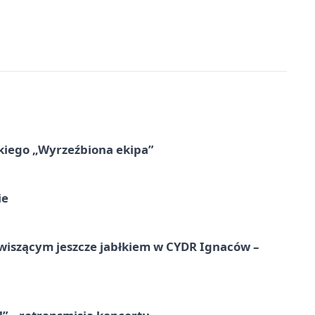
kiego „Wyrzeźbiona ekipa”
ie
wiszącym jeszcze jabłkiem w CYDR Ignaców –