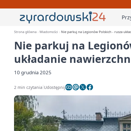
Prz
Strona główna
Wiadomości
Nie parkuj na Legionów Polskich - rusza ukła
Nie parkuj na Legionó
układanie nawierzchni
10 grudnia 2025
2 min czytania
Udostępnij