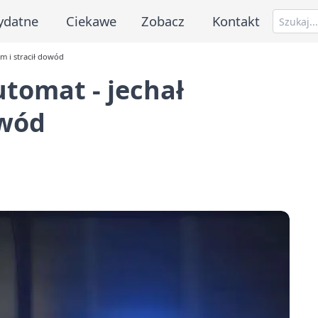
ydatne
Ciekawe
Zobacz
Kontakt
m i stracił dowód
utomat - jechał
owód