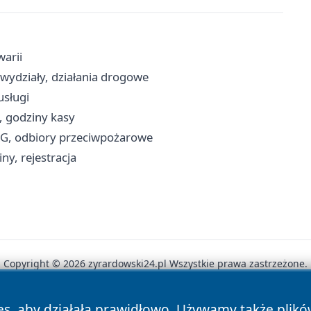
warii
wydziały, działania drogowe
usługi
, godziny kasy
RG, odbiory przeciwpożarowe
ny, rejestracja
Copyright © 2026 zyrardowski24.pl Wszystkie prawa zastrzeżone.
es, aby działała prawidłowo. Używamy także plik