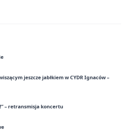
ie
wiszącym jeszcze jabłkiem w CYDR Ignaców –
!” – retransmisja koncertu
we