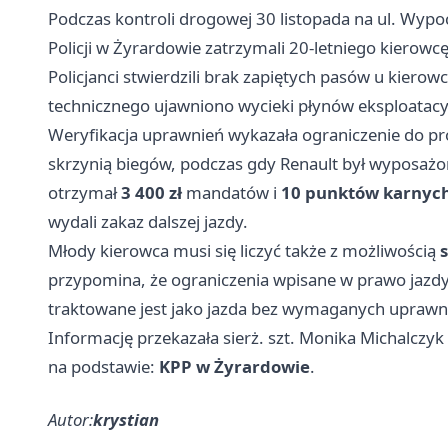
Podczas kontroli drogowej 30 listopada na ul. Wy
Policji w Żyrardowie zatrzymali 20-letniego kierowc
Policjanci stwierdzili brak zapiętych pasów u kierow
technicznego ujawniono wycieki płynów eksploatac
Weryfikacja uprawnień wykazała ograniczenie do p
skrzynią biegów, podczas gdy Renault był wyposażo
otrzymał
3 400 zł
mandatów i
10 punktów karnyc
wydali zakaz dalszej jazdy.
Młody kierowca musi się liczyć także z możliwością
przypomina, że ograniczenia wpisane w prawo jazdy 
traktowane jest jako jazda bez wymaganych uprawn
Informację przekazała sierż. szt. Monika Michalczyk
na podstawie:
KPP w Żyrardowie
.
Autor:
krystian