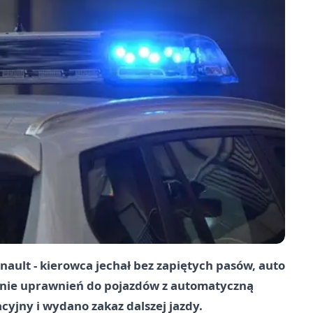
nault - kierowca jechał bez zapiętych pasów, auto
enie uprawnień do pojazdów z automatyczną
cyjny i wydano zakaz dalszej jazdy.