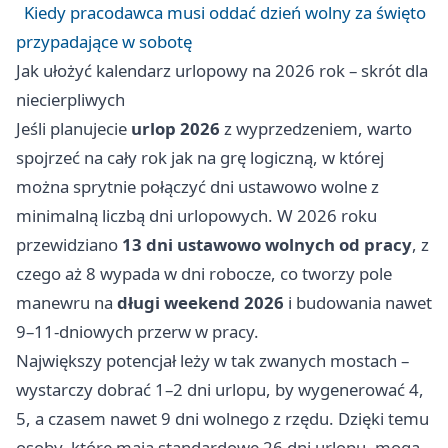
Kiedy pracodawca musi oddać dzień wolny za święto
przypadające w sobotę
Jak ułożyć kalendarz urlopowy na 2026 rok – skrót dla
niecierpliwych
Jeśli planujecie
urlop 2026
z wyprzedzeniem, warto
spojrzeć na cały rok jak na grę logiczną, w której
można sprytnie połączyć dni ustawowo wolne z
minimalną liczbą dni urlopowych. W 2026 roku
przewidziano
13 dni ustawowo wolnych od pracy
, z
czego aż 8 wypada w dni robocze, co tworzy pole
manewru na
długi weekend 2026
i budowania nawet
9–11-dniowych przerw w pracy.
Największy potencjał leży w tak zwanych mostach –
wystarczy dobrać 1–2 dni urlopu, by wygenerować 4,
5, a czasem nawet 9 dni wolnego z rzędu. Dzięki temu
osoby, które mają standardowe 26 dni urlopu, mogą