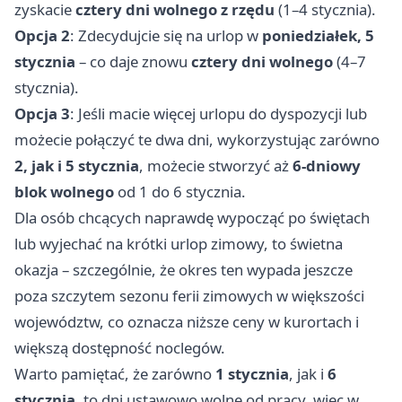
zyskacie
cztery dni wolnego z rzędu
(1–4 stycznia).
Opcja 2
: Zdecydujcie się na urlop w
poniedziałek, 5
stycznia
– co daje znowu
cztery dni wolnego
(4–7
stycznia).
Opcja 3
: Jeśli macie więcej urlopu do dyspozycji lub
możecie połączyć te dwa dni, wykorzystując zarówno
2, jak i 5 stycznia
, możecie stworzyć aż
6-dniowy
blok wolnego
od 1 do 6 stycznia.
Dla osób chcących naprawdę wypocząć po świętach
lub wyjechać na krótki urlop zimowy, to świetna
okazja – szczególnie, że okres ten wypada jeszcze
poza szczytem sezonu ferii zimowych w większości
województw, co oznacza niższe ceny w kurortach i
większą dostępność noclegów.
Warto pamiętać, że zarówno
1 stycznia
, jak i
6
stycznia
, to dni ustawowo wolne od pracy, więc w