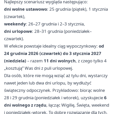
Najlepszy scenariusz wygląda następująco:
dni wolne ustawowo
: 25 grudnia (piątek), 1 stycznia
(czwartek),
weekendy
: 26–27 grudnia i 2–3 stycznia,
dni urlopowe
: 28–31 grudnia (poniedziałek–
czwartek).
W efekcie powstaje idealny ciąg wypoczynkowy:
od
24 grudnia 2026 (czwartek) do 3 stycznia 2027
(niedziela)
– razem
11 dni wolnych
, z czego tylko 4
„kosztują” Was dni z puli urlopowej.
Dla osób, które nie mogą wziąć aż tylu dni, wystarczy
nawet jeden lub dwa dni urlopu, by wydłużyć
świąteczny odpoczynek. Przykładowo: biorąc wolne
28 i 29 grudnia (poniedziałek i wtorek), uzyskujecie
6
dni wolnego z rzędu
, łącząc Wigilię, Święta, weekend
i poniedziałek–wtorek. To dobre rozwiązanie dla tych,