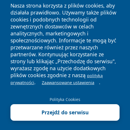
Nasza strona korzysta z plików cookies, aby
czasu pracy o 8 godzin.”
działała prawidłowo. Używamy także plików
W praktyce oznacza to, że jeśli pracujecie w
cookies i podobnych technologii od
standardowym systemie od poniedziałku do piątku, a
zewnętrznych dostawców w celach
analitycznych, marketingowych i
sobota nie jest dla Was dniem pracy
, to święto
społecznościowych. Informacje te mogą być
przypadające w sobotę
obniża tygodniowy wymiar
przetwarzane również przez naszych
czasu pracy
, więc
pracodawca musi wyznaczyć
partnerów. Kontynuując korzystanie ze
inny dzień wolny w zamian
.
strony lub klikając „Przechodzę do serwisu",
Nie ma jednak przepisu, który nakazuje,
kiedy
wyrażasz zgodę na użycie dodatkowych
plików cookies zgodnie z naszą
dokładnie
ten dzień ma być odebrany. Pracodawca
polityką
.
.
prywatności
Zaawansowane ustawienia
ustala termin:
jednostronnie
, informując pracowników z
Polityka Cookies
wyprzedzeniem,
albo
w porozumieniu
z zespołem – często dzieje się
Przejdź do serwisu
tak w mniejszych firmach lub przy elastycznych
grafikach.