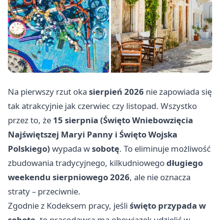
Na pierwszy rzut oka
sierpień 2026
nie zapowiada się
tak atrakcyjnie jak czerwiec czy listopad. Wszystko
przez to, że
15 sierpnia (Święto Wniebowzięcia
Najświętszej Maryi Panny i Święto Wojska
Polskiego)
wypada w
sobotę
. To eliminuje możliwość
zbudowania tradycyjnego, kilkudniowego
długiego
weekendu sierpniowego 2026
, ale nie oznacza
straty – przeciwnie.
Zgodnie z Kodeksem pracy, jeśli
święto przypada w
sobotę
, to pracodawca ma obowiązek udzielić w