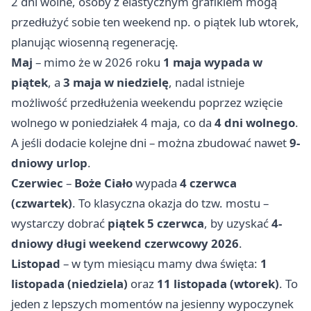
2 dni wolne, osoby z elastycznym grafikiem mogą
przedłużyć sobie ten weekend np. o piątek lub wtorek,
planując wiosenną regenerację.
Maj
– mimo że w 2026 roku
1 maja wypada w
piątek
, a
3 maja w niedzielę
, nadal istnieje
możliwość przedłużenia weekendu poprzez wzięcie
wolnego w poniedziałek 4 maja, co da
4 dni wolnego
.
A jeśli dodacie kolejne dni – można zbudować nawet
9-
dniowy urlop
.
Czerwiec
–
Boże Ciało
wypada
4 czerwca
(czwartek)
. To klasyczna okazja do tzw. mostu –
wystarczy dobrać
piątek 5 czerwca
, by uzyskać
4-
dniowy długi weekend czerwcowy 2026
.
Listopad
– w tym miesiącu mamy dwa święta:
1
listopada (niedziela)
oraz
11 listopada (wtorek)
. To
jeden z lepszych momentów na jesienny wypoczynek