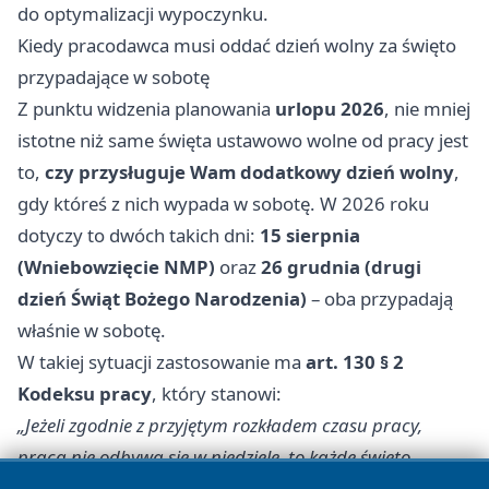
do optymalizacji wypoczynku.
Kiedy pracodawca musi oddać dzień wolny za święto
przypadające w sobotę
Z punktu widzenia planowania
urlopu 2026
, nie mniej
istotne niż same święta ustawowo wolne od pracy jest
to,
czy przysługuje Wam dodatkowy dzień wolny
,
gdy któreś z nich wypada w sobotę. W 2026 roku
dotyczy to dwóch takich dni:
15 sierpnia
(Wniebowzięcie NMP)
oraz
26 grudnia (drugi
dzień Świąt Bożego Narodzenia)
– oba przypadają
właśnie w sobotę.
W takiej sytuacji zastosowanie ma
art. 130 § 2
Kodeksu pracy
, który stanowi:
„Jeżeli zgodnie z przyjętym rozkładem czasu pracy,
praca nie odbywa się w niedziele, to każde święto
przypadające w innym dniu niż niedziela obniża wymiar