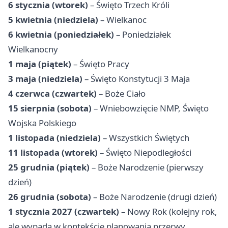
6 stycznia (wtorek)
– Święto Trzech Króli
5 kwietnia (niedziela)
– Wielkanoc
6 kwietnia (poniedziałek)
– Poniedziałek
Wielkanocny
1 maja (piątek)
– Święto Pracy
3 maja (niedziela)
– Święto Konstytucji 3 Maja
4 czerwca (czwartek)
– Boże Ciało
15 sierpnia (sobota)
– Wniebowzięcie NMP, Święto
Wojska Polskiego
1 listopada (niedziela)
– Wszystkich Świętych
11 listopada (wtorek)
– Święto Niepodległości
25 grudnia (piątek)
– Boże Narodzenie (pierwszy
dzień)
26 grudnia (sobota)
– Boże Narodzenie (drugi dzień)
1 stycznia 2027 (czwartek)
– Nowy Rok (kolejny rok,
ale wypada w kontekście planowania przerwy