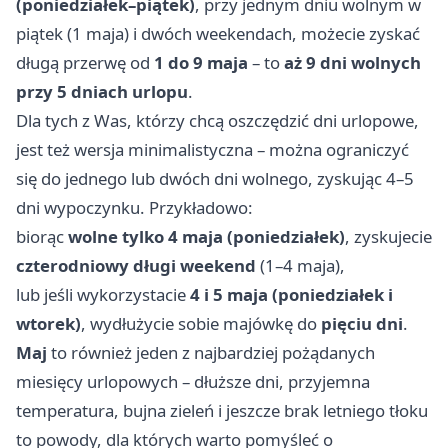
(poniedziałek–piątek)
, przy jednym dniu wolnym w
piątek (1 maja) i dwóch weekendach, możecie zyskać
długą przerwę od
1 do 9 maja
– to
aż 9 dni wolnych
przy 5 dniach urlopu
.
Dla tych z Was, którzy chcą oszczędzić dni urlopowe,
jest też wersja minimalistyczna – można ograniczyć
się do jednego lub dwóch dni wolnego, zyskując 4–5
dni wypoczynku. Przykładowo:
biorąc
wolne tylko 4 maja (poniedziałek)
, zyskujecie
czterodniowy długi weekend
(1–4 maja),
lub jeśli wykorzystacie
4 i 5 maja (poniedziałek i
wtorek)
, wydłużycie sobie majówkę do
pięciu dni
.
Maj
to również jeden z najbardziej pożądanych
miesięcy urlopowych – dłuższe dni, przyjemna
temperatura, bujna zieleń i jeszcze brak letniego tłoku
to powody, dla których warto pomyśleć o