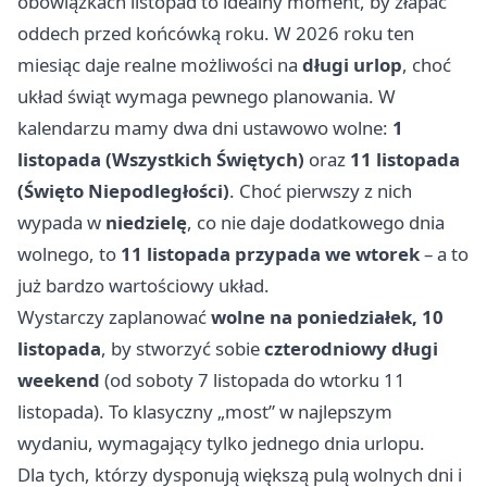
obowiązkach listopad to idealny moment, by złapać
oddech przed końcówką roku. W 2026 roku ten
miesiąc daje realne możliwości na
długi urlop
, choć
układ świąt wymaga pewnego planowania. W
kalendarzu mamy dwa dni ustawowo wolne:
1
listopada (Wszystkich Świętych)
oraz
11 listopada
(Święto Niepodległości)
. Choć pierwszy z nich
wypada w
niedzielę
, co nie daje dodatkowego dnia
wolnego, to
11 listopada przypada we wtorek
– a to
już bardzo wartościowy układ.
Wystarczy zaplanować
wolne na poniedziałek, 10
listopada
, by stworzyć sobie
czterodniowy długi
weekend
(od soboty 7 listopada do wtorku 11
listopada). To klasyczny „most” w najlepszym
wydaniu, wymagający tylko jednego dnia urlopu.
Dla tych, którzy dysponują większą pulą wolnych dni i