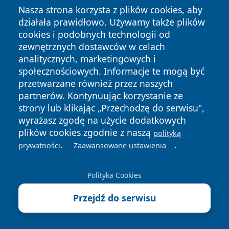
Nasza strona korzysta z plików cookies, aby
jednośladów
działała prawidłowo. Używamy także plików
4 sierpnia 2026
cookies i podobnych technologii od
Nagle skręcił w lewo. 12-latek na
zewnętrznych dostawców w celach
hulajnodze zderzył się z Fordem
analitycznych, marketingowych i
społecznościowych. Informacje te mogą być
31 lipca 2026
przetwarzane również przez naszych
Szkoła rodzenia przed porodem -
partnerów. Kontynuując korzystanie ze
czy to konieczność w 2026 roku?
strony lub klikając „Przechodzę do serwisu",
wyrażasz zgodę na użycie dodatkowych
31 lipca 2026
plików cookies zgodnie z naszą
polityką
Upał w Żyrardowie groźny dla dzieci
.
.
prywatności
Zaawansowane ustawienia
i kierowców. Policja ostrzega
Polityka Cookies
29 lipca 2026
Montaż klimatyzacji na własną
Przejdź do serwisu
rękę? To może skończyć się wysoką
karą