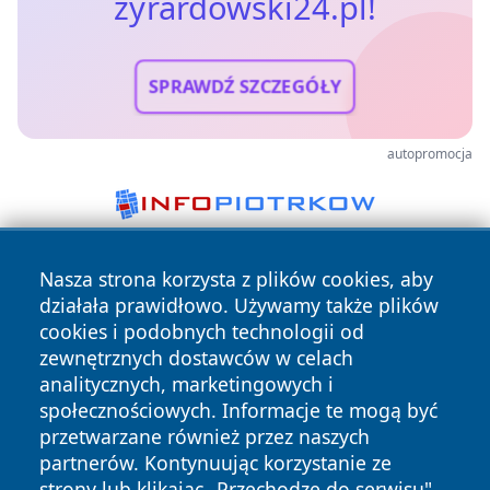
zyrardowski24.pl!
SPRAWDŹ SZCZEGÓŁY
autopromocja
Nasza strona korzysta z plików cookies, aby
działała prawidłowo. Używamy także plików
cookies i podobnych technologii od
zewnętrznych dostawców w celach
analitycznych, marketingowych i
Copyright © 2026 zyrardowski24.pl Wszystkie prawa
społecznościowych. Informacje te mogą być
zastrzeżone.
przetwarzane również przez naszych
partnerów. Kontynuując korzystanie ze
strony lub klikając „Przechodzę do serwisu",