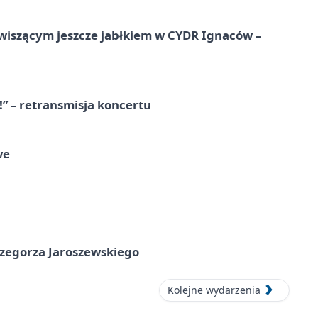
wiszącym jeszcze jabłkiem w CYDR Ignaców –
!” – retransmisja koncertu
we
rzegorza Jaroszewskiego
Kolejne wydarzenia