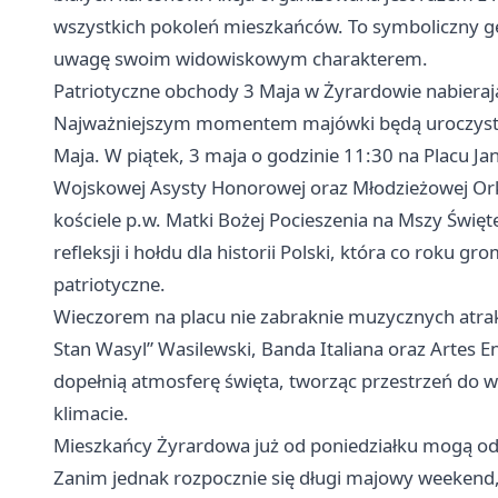
wszystkich pokoleń mieszkańców. To symboliczny ge
uwagę swoim widowiskowym charakterem.
Patriotyczne obchody 3 Maja w Żyrardowie nabier
Najważniejszym momentem majówki będą uroczystośc
Maja. W piątek, 3 maja o godzinie 11:30 na Placu Jan
Wojskowej Asysty Honorowej oraz Młodzieżowej Orkie
kościele p.w. Matki Bożej Pocieszenia na Mszy Święte
refleksji i hołdu dla historii Polski, która co roku 
patriotyczne.
Wieczorem na placu nie zabraknie muzycznych atrak
Stan Wasyl” Wasilewski, Banda Italiana oraz Artes E
dopełnią atmosferę święta, tworząc przestrzeń do
klimacie.
Mieszkańcy Żyrardowa już od poniedziałku mogą ode
Zanim jednak rozpocznie się długi majowy weeken