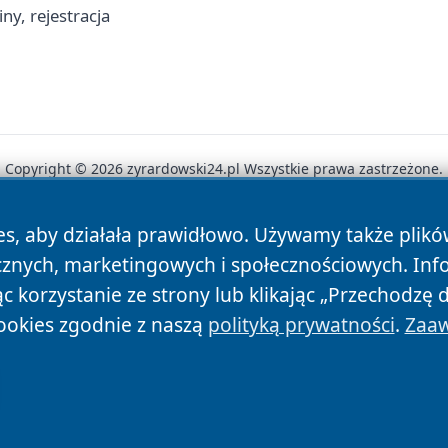
ny, rejestracja
Copyright © 2026 zyrardowski24.pl Wszystkie prawa zastrzeżone.
es, aby działała prawidłowo. Używamy także plik
News
Autorzy
Polityka Prywatności
Polityka Cookie
cznych, marketingowych i społecznościowych. Inf
 korzystanie ze strony lub klikając „Przechodzę 
ookies zgodnie z naszą
polityką prywatności
.
Zaaw