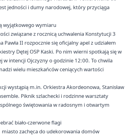
st jedności i dumy narodowej, który przyciąga
ają wyjątkowego wymiaru
i związane z rocznicą uchwalenia Konstytucji 3
a Pawła II rozpocznie się oficjalny apel z udziałem
stry Dętej OSP Kaski. Po nim wierni spotkają się w
j w intencji Ojczyzny o godzinie 12:00. To chwila
gromadzi wielu mieszkańców ceniących wartości
cji wystąpią m.in. Orkiestra Akordeonowa, Stanisław
nsemble. Piknik szlachecki i rodzinne warsztaty
 wspólnego świętowania w radosnym i otwartym
brać biało-czerwone flagi
d, miasto zachęca do udekorowania domów