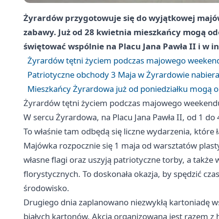
Żyrardów przygotowuje się do wyjątkowej majów
zabawy. Już od 28 kwietnia mieszkańcy mogą odeb
świętować wspólnie na Placu Jana Pawła II i w 
Żyrardów tętni życiem podczas majowego weekendu
Patriotyczne obchody 3 Maja w Żyrardowie nabie
Mieszkańcy Żyrardowa już od poniedziałku mogą od
Żyrardów tętni życiem podczas majowego weekendu 
W sercu Żyrardowa, na Placu Jana Pawła II, od 1 d
To właśnie tam odbędą się liczne wydarzenia, które
Majówka rozpocznie się 1 maja od warsztatów plasty
własne flagi oraz uszyją patriotyczne torby, a także
florystycznych. To doskonała okazja, by spędzić czas
środowisko.
Drugiego dnia zaplanowano niezwykłą kartoniadę ws
białych kartonów. Akcja organizowana jest razem z 