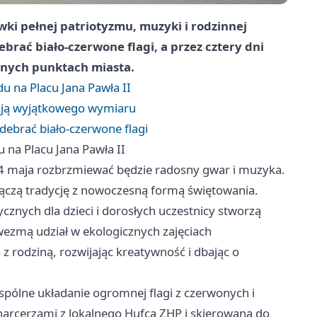
ki pełnej patriotyzmu, muzyki i rodzinnej
rać biało-czerwone flagi, a przez cztery dni
innych punktach miasta.
 na Placu Jana Pawła II
rają wyjątkowego wymiaru
ebrać biało-czerwone flagi
na Placu Jana Pawła II
o 4 maja rozbrzmiewać będzie radosny gwar i muzyka.
 łączą tradycję z nowoczesną formą świętowania.
cznych dla dzieci i dorosłych uczestnicy stworzą
 wezmą udział w ekologicznych zajęciach
 z rodziną, rozwijając kreatywność i dbając o
pólne układanie ogromnej flagi z czerwonych i
harcerzami z lokalnego Hufca ZHP i skierowana do