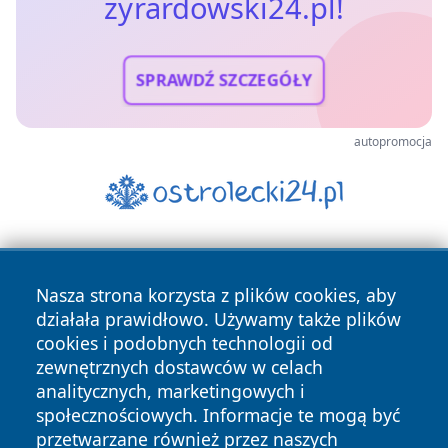
zyrardowski24.pl!
SPRAWDŹ SZCZEGÓŁY
autopromocja
Nasza strona korzysta z plików cookies, aby
działała prawidłowo. Używamy także plików
cookies i podobnych technologii od
zewnętrznych dostawców w celach
Copyright © 2026 zyrardowski24.pl Wszystkie prawa
analitycznych, marketingowych i
zastrzeżone.
społecznościowych. Informacje te mogą być
przetwarzane również przez naszych