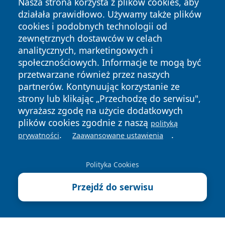
Nasza strona korzysta z plików cookies, aby
działała prawidłowo. Używamy także plików
cookies i podobnych technologii od
zewnętrznych dostawców w celach
analitycznych, marketingowych i
społecznościowych. Informacje te mogą być
przetwarzane również przez naszych
Copyright © 2026 zyrardowski24.pl Wszystkie prawa
zastrzeżone.
partnerów. Kontynuując korzystanie ze
strony lub klikając „Przechodzę do serwisu",
wyrażasz zgodę na użycie dodatkowych
Polityka
Polityka
plików cookies zgodnie z naszą
polityką
News
Autorzy
Prywatności
Cookies
.
.
prywatności
Zaawansowane ustawienia
Polityka Cookies
Przejdź do serwisu