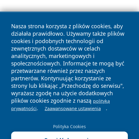
Nasza strona korzysta z plików cookies, aby
działała prawidłowo. Używamy także plików
cookies i podobnych technologii od
zewnętrznych dostawców w celach
Copyright © 2026 zyrardowski24.pl Wszystkie prawa
analitycznych, marketingowych i
zastrzeżone.
społecznościowych. Informacje te mogą być
przetwarzane również przez naszych
partnerów. Kontynuując korzystanie ze
Polityka
Polityka
News
Autorzy
strony lub klikając „Przechodzę do serwisu",
Prywatności
Cookies
wyrażasz zgodę na użycie dodatkowych
plików cookies zgodnie z naszą
polityką
.
.
prywatności
Zaawansowane ustawienia
Polityka Cookies