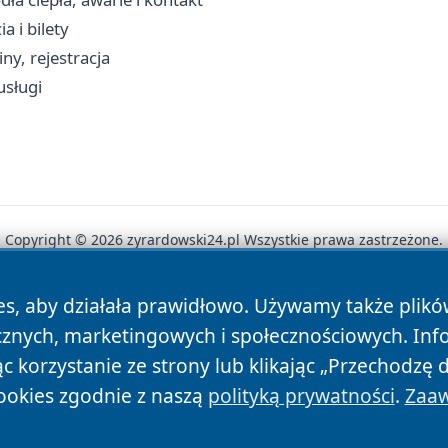
a i bilety
ny, rejestracja
usługi
Copyright © 2026 zyrardowski24.pl Wszystkie prawa zastrzeżone.
es, aby działała prawidłowo. Używamy także plik
News
Autorzy
Polityka Prywatności
Polityka Cookie
cznych, marketingowych i społecznościowych. Inf
 korzystanie ze strony lub klikając „Przechodzę 
ookies zgodnie z naszą
polityką prywatności
.
Zaaw