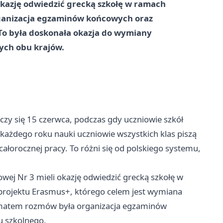
okazję odwiedzić grecką szkołę w ramach
ganizacja egzaminów końcowych oraz
To była doskonała okazja do wymiany
ych obu krajów.
zy się 15 czerwca, podczas gdy uczniowie szkół
każdego roku nauki uczniowie wszystkich klas piszą
orocznej pracy. To różni się od polskiego systemu,
wej Nr 3 mieli okazję odwiedzić grecką szkołę w
i projektu Erasmus+, którego celem jest wymiana
ematem rozmów była organizacja egzaminów
u szkolnego.