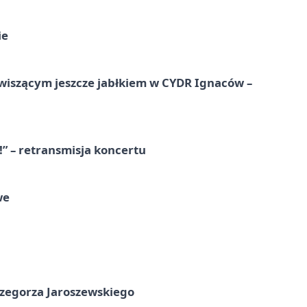
ie
wiszącym jeszcze jabłkiem w CYDR Ignaców –
!” – retransmisja koncertu
we
rzegorza Jaroszewskiego