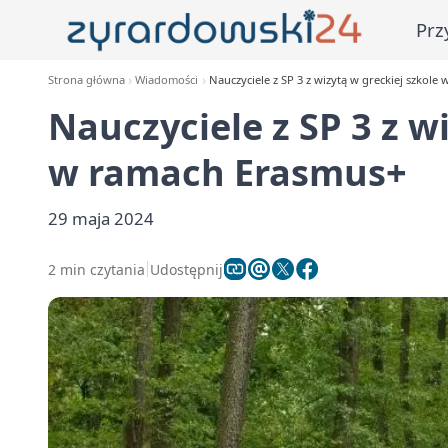
Prz
Strona główna
Wiadomości
Nauczyciele z SP 3 z wizytą w greckiej szkol
Nauczyciele z SP 3 z w
w ramach Erasmus+
29 maja 2024
2 min czytania
Udostępnij