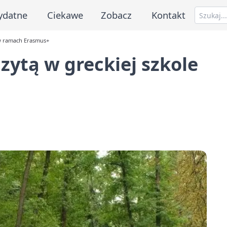
ydatne
Ciekawe
Zobacz
Kontakt
e w ramach Erasmus+
izytą w greckiej szkole