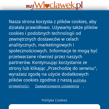
Nasza strona korzysta z plików cookies, aby
działała prawidłowo. Używamy także plików
cookies i podobnych technologii od
zewnętrznych dostawców w celach
analitycznych, marketingowych i
społecznościowych. Informacje te mogą być
Copyright © 2026 zyrardowski24.pl Wszystkie prawa
zastrzeżone.
przetwarzane również przez naszych
partnerów. Kontynuując korzystanie ze
strony lub klikając „Przechodzę do serwisu",
Polityka
Polityka
wyrażasz zgodę na użycie dodatkowych
News
Autorzy
Prywatności
Cookies
plików cookies zgodnie z naszą
polityką
.
.
prywatności
Zaawansowane ustawienia
Polityka Cookies