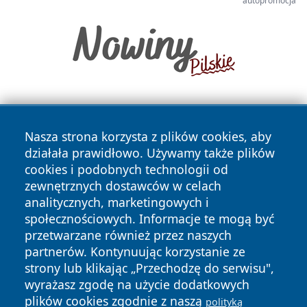
autopromocja
Nasza strona korzysta z plików cookies, aby
działała prawidłowo. Używamy także plików
cookies i podobnych technologii od
zewnętrznych dostawców w celach
Copyright © 2026 zyrardowski24.pl Wszystkie prawa
analitycznych, marketingowych i
zastrzeżone.
społecznościowych. Informacje te mogą być
przetwarzane również przez naszych
partnerów. Kontynuując korzystanie ze
Polityka
Polityka
News
Autorzy
strony lub klikając „Przechodzę do serwisu",
Prywatności
Cookies
wyrażasz zgodę na użycie dodatkowych
plików cookies zgodnie z naszą
polityką