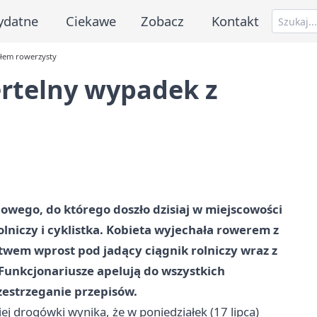
ydatne
Ciekawe
Zobacz
Kontakt
ałem rowerzysty
ertelny wypadek z
owego, do którego doszło dzisiaj w miejscowości
olniczy i cyklistka. Kobieta wyjechała rowerem z
wem wprost pod jadący ciągnik rolniczy wraz z
 Funkcjonariusze apelują do wszystkich
zestrzeganie przepisów.
j drogówki wynika, że w poniedziałek (17 lipca)