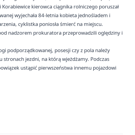
i Korabiewice kierowca ciągnika rolniczego poruszał
anej wyjechała 84-letnia kobieta jednośladem i
rzenia, cyklistka poniosła śmierć na miejscu.
 pod nadzorem prokuratora przeprowadzili oględziny i
rogi podporządkowanej, posesji czy z pola należy
obu stronach jezdni, na którą wjeżdżamy. Podczas
obowiązek ustąpić pierwszeństwa innemu pojazdowi