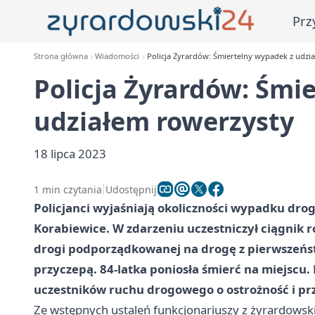
Prz
Strona główna
Wiadomości
Policja Żyrardów: Śmiertelny wypadek z udzi
Policja Żyrardów: Śmi
udziałem rowerzysty
18 lipca 2023
1 min czytania
Udostępnij
Policjanci wyjaśniają okoliczności wypadku drog
Korabiewice. W zdarzeniu uczestniczył ciągnik r
drogi podporządkowanej na drogę z pierwszeńst
przyczepą. 84-latka poniosła śmierć na miejscu.
uczestników ruchu drogowego o ostrożność i pr
Ze wstępnych ustaleń funkcjonariuszy z żyrardowskie