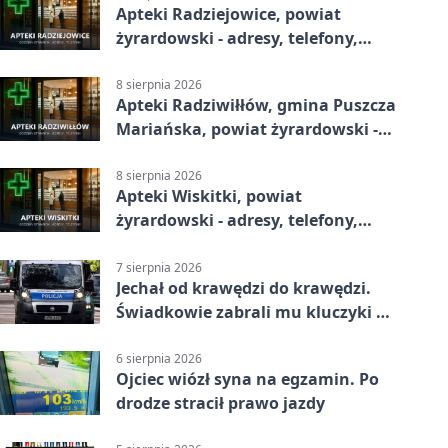
Apteki Radziejowice, powiat
żyrardowski - adresy, telefony,
godziny otwarcia
8 sierpnia 2026
Apteki Radziwiłłów, gmina Puszcza
Mariańska, powiat żyrardowski -
adresy, telefony, godziny otwarcia
8 sierpnia 2026
Apteki Wiskitki, powiat
żyrardowski - adresy, telefony,
godziny otwarcia
7 sierpnia 2026
Jechał od krawędzi do krawędzi.
Świadkowie zabrali mu kluczyki w
Cygance
6 sierpnia 2026
Ojciec wiózł syna na egzamin. Po
drodze stracił prawo jazdy