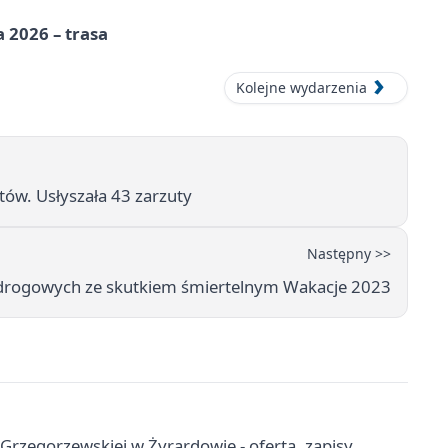
 2026 – trasa
Kolejne wydarzenia
tów. Usłyszała 43 zarzuty
Następny >>
 drogowych ze skutkiem śmiertelnym Wakacje 2023
rzegorzewskiej w Żyrardowie - oferta, zapisy,