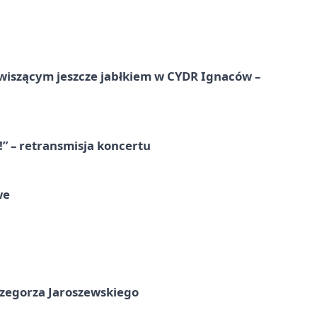
wiszącym jeszcze jabłkiem w CYDR Ignaców –
!” – retransmisja koncertu
we
rzegorza Jaroszewskiego