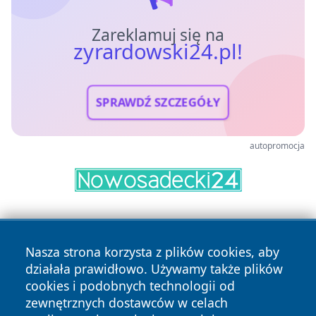
Zareklamuj się na
zyrardowski24.pl!
SPRAWDŹ SZCZEGÓŁY
autopromocja
Nasza strona korzysta z plików cookies, aby
działała prawidłowo. Używamy także plików
cookies i podobnych technologii od
zewnętrznych dostawców w celach
Copyright © 2026 zyrardowski24.pl Wszystkie prawa