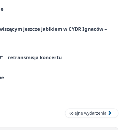
ie
wiszącym jeszcze jabłkiem w CYDR Ignaców –
!” – retransmisja koncertu
we
Kolejne wydarzenia