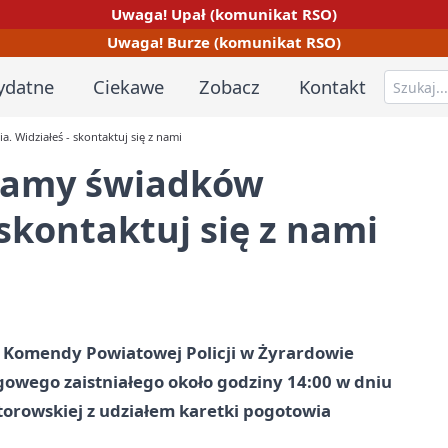
Uwaga! Upał (komunikat RSO)
Uwaga! Burze (komunikat RSO)
ydatne
Ciekawe
Zobacz
Kontakt
. Widziałeś - skontaktuj się z nami
ukamy świadków
 skontaktuj się z nami
o Komendy Powiatowej Policji w Żyrardowie
wego zaistniałego około godziny 14:00 w dniu
torowskiej z udziałem karetki pogotowia