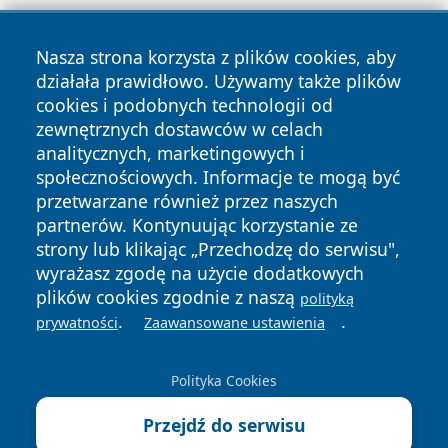
Nasza strona korzysta z plików cookies, aby
działała prawidłowo. Używamy także plików
cookies i podobnych technologii od
zewnętrznych dostawców w celach
Copyright © 2026 zyrardowski24.pl Wszystkie prawa
analitycznych, marketingowych i
zastrzeżone.
społecznościowych. Informacje te mogą być
przetwarzane również przez naszych
partnerów. Kontynuując korzystanie ze
Polityka
Polityka
News
Autorzy
strony lub klikając „Przechodzę do serwisu",
Prywatności
Cookies
wyrażasz zgodę na użycie dodatkowych
plików cookies zgodnie z naszą
polityką
.
.
prywatności
Zaawansowane ustawienia
Polityka Cookies
Przejdź do serwisu