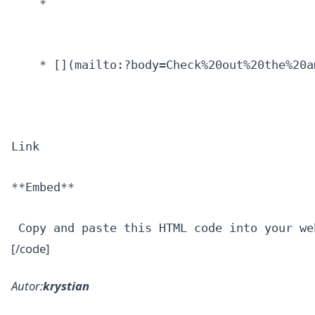
    * 

    * [](mailto:?body=Check%20out%20the%20a
Link

**Embed**

[/code]
Autor:
krystian