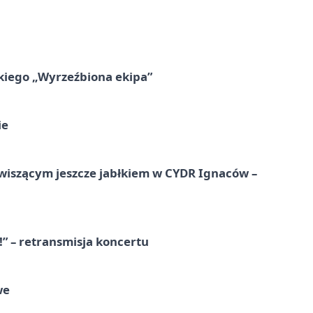
kiego „Wyrzeźbiona ekipa”
ie
wiszącym jeszcze jabłkiem w CYDR Ignaców –
!” – retransmisja koncertu
we