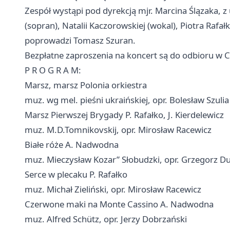
Zespół wystąpi pod dyrekcją mjr. Marcina Ślązaka,
(sopran), Natalii Kaczorowskiej (wokal), Piotra Rafałk
poprowadzi Tomasz Szuran.
Bezpłatne zaproszenia na koncert są do odbioru w C
P R O G R A M:
Marsz, marsz Polonia orkiestra
muz. wg mel. pieśni ukraińskiej, opr. Bolesław Szulia
Marsz Pierwszej Brygady P. Rafałko, J. Kierdelewicz
muz. M.D.Tomnikovskij, opr. Mirosław Racewicz
Białe róże A. Nadwodna
muz. Mieczysław Kozar” Słobudzki, opr. Grzegorz 
Serce w plecaku P. Rafałko
muz. Michał Zieliński, opr. Mirosław Racewicz
Czerwone maki na Monte Cassino A. Nadwodna
muz. Alfred Schütz, opr. Jerzy Dobrzański