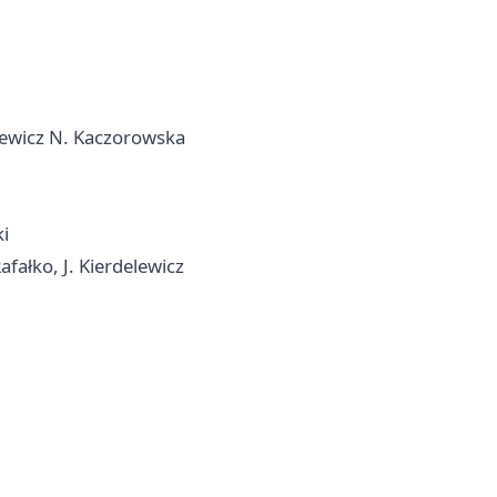
lewicz N. Kaczorowska
i
fałko, J. Kierdelewicz